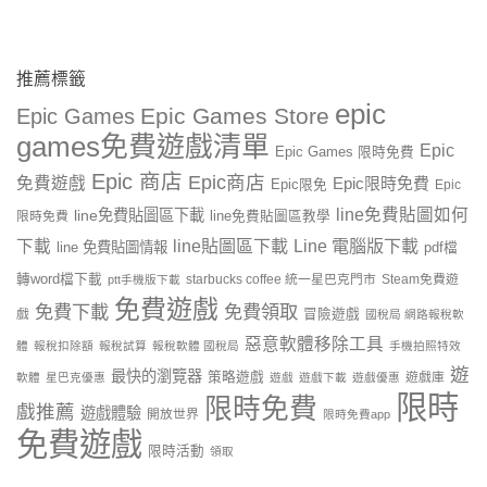
推薦標籤
epic
Epic Games Store
Epic Games
games免費遊戲清單
Epic
Epic Games 限時免費
Epic 商店
Epic商店
免費遊戲
Epic限時免費
Epic限免
Epic
line免費貼圖如何
line免費貼圖區下載
限時免費
line免費貼圖區教學
line貼圖區下載
Line 電腦版下載
下載
line 免費貼圖情報
pdf檔
轉word檔下載
starbucks coffee 統一星巴克門市
Steam免費遊
ptt手機版下載
免費遊戲
免費下載
免費領取
戲
冒險遊戲
國稅局 網路報稅軟
惡意軟體移除工具
體
報稅扣除額
報稅試算
報稅軟體 國稅局
手機拍照特效
遊
最快的瀏覽器
策略遊戲
遊戲庫
軟體
星巴克優惠
遊戲
遊戲下載
遊戲優惠
限時
限時免費
戲推薦
遊戲體驗
開放世界
限時免費app
免費遊戲
限時活動
領取