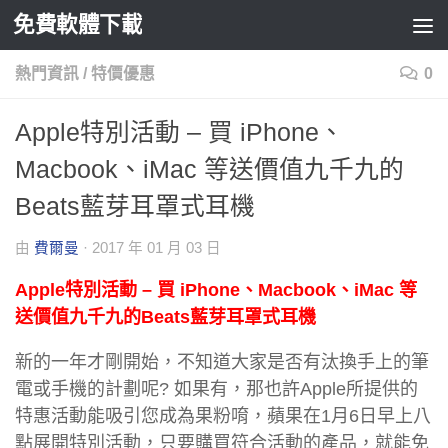
免費軟體下載
Skip to content
熱門資訊
/
特價優惠
0
Apple特別活動 – 買 iPhone、
Macbook、iMac 等送價值九千九的
Beats藍芽耳罩式耳機
由
費爾曼
·
2017 年 01 月 03 日
Apple特別活動 – 買 iPhone、Macbook、iMac 等
送價值九千九的Beats藍芽耳罩式耳機
新的一年才剛開始，不知道大家是否有汰換手上的筆
電或手機的計劃呢? 如果有，那也許Apple所提供的
特惠活動能吸引您成為果粉唷，蘋果在1月6日早上八
點展開特別活動，只要購買符合活動的產品，就能免