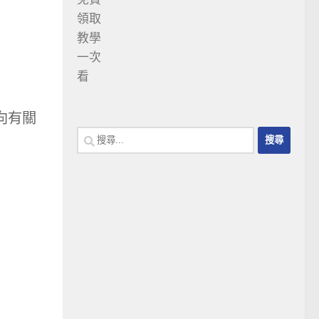
向有關
搜
尋
關
鍵
字: