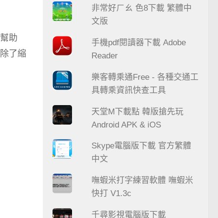
非常好ㄏㄠ 色8下載 繁體中
文版
幫助
手機pdf閱讀器下載 Adobe
除了縮
Reader
樂客轉乘通Free - 各種交通工
具轉乘資訊快查工具
天堂M下載點 韓版搶先玩
Android APK & iOS
Skype電腦版下載 官方繁體
中文
嘸蝦米打字練習軟體 嘸蝦米
快打 V1.3c
千尋影視電腦版下載