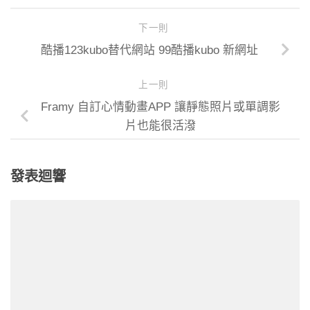
下一則
酷播123kubo替代網站 99酷播kubo 新網址
上一則
Framy 自訂心情動畫APP 讓靜態照片或單調影
片也能很活潑
發表迴響