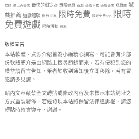
遊
最快的瀏覽器
策略遊戲
遊戲庫
軟體
星巴克優惠
遊戲
遊戲下載
遊戲優惠
限時
限時免費
戲推薦
遊戲體驗
開放世界
限時免費app
免費遊戲
限時活動
領取
版權宣告
本站軟體、資源介紹皆為小編精心撰寫，可能會有少部
份軟體簡介是由網路上搜尋節錄而來，若有侵犯到您的
權益請留言告知，筆者於收到通知後立即移除，若有冒
犯請多見諒。
站內文章嚴禁全文轉貼或修改內容及未標示本站網址之
方式重製發佈，若經發現本站將保留法律追訴權，請您
轉貼時確實遵守，謝謝。