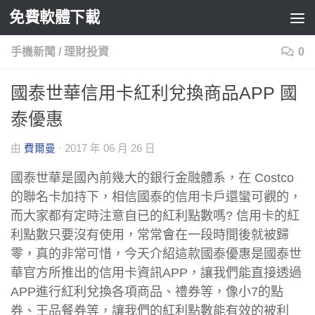
免費軟體下載
Skip to content
手機新聞
/
理財投資
0
國泰世華信用卡紅利兌換商品APP 國
泰優惠
由
費爾曼
·
2017 年 06 月 26 日
國泰世華是國內前幾大的銀行金融體系，在 Costco
的聯名卡加持下，相信國泰的信用卡戶還蠻可觀的，
而大家都有定時注意自已的紅利點數嗎? 信用卡的紅
利點數只要沒有使用，常常會在一段時間後就被歸
零，真的非常可惜，今天介紹這款國泰優惠是國泰世
華官方所推出的信用卡資訊APP，讓我們能直接透過
APP進行紅利兌換各項商品、禮券等，像小7的點
券、王品餐券等，讓我們的紅利點數能有效的被利