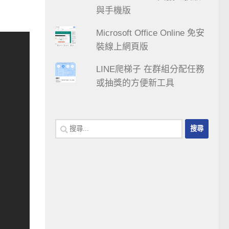
與手機版
Microsoft Office Online 免安
裝線上網頁版
LINE爬梯子 在群組分配任務
或抽獎的方便新工具
搜
尋
關
鍵
字: