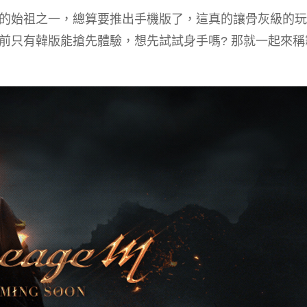
的始祖之一，總算要推出手機版了，這真的讓骨灰級的玩
前只有韓版能搶先體驗，想先試試身手嗎? 那就一起來稱