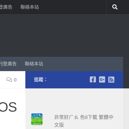
登廣告
聯絡本站
刊登廣告
聯絡本站
0
追蹤：
OS
非常好ㄏㄠ 色8下載 繁體中
文版