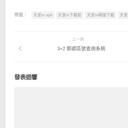
標籤：
天堂m apk
天堂m下載點
天堂m韓國下載
天堂
上一則
3+2 郵遞區號查詢系統
發表迴響