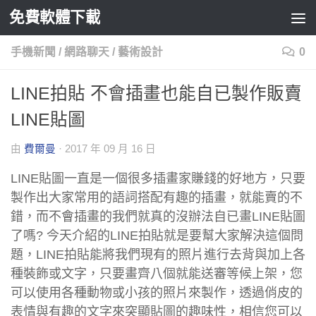
免費軟體下載
Skip to content
手機新聞
/
網路聊天
/
藝術設計
0
LINE拍貼 不會插畫也能自已製作販賣
LINE貼圖
由
費爾曼
·
2017 年 09 月 16 日
LINE貼圖一直是一個很多插畫家賺錢的好地方，只要
製作出大家常用的語詞搭配有趣的插畫，就能賣的不
錯，而不會插畫的我們就真的沒辦法自已畫LINE貼圖
了嗎? 今天介紹的LINE拍貼就是要幫大家解決這個問
題，LINE拍貼能將我們現有的照片進行去背與加上各
種裝飾或文字，只要畫齊八個就能送審等候上架，您
可以使用各種動物或小孩的照片來製作，透過俏皮的
表情與有趣的文字來突顯貼圖的趣味性，相信您可以