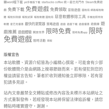
轉word檔下載
starbucks coffee 統一星巴克門市
Steam免費遊
ptt手機版下載
免費遊戲
免費下載
免費領取
戲
冒險遊戲
國稅局 網路報稅軟
惡意軟體移除工具
體
報稅扣除額
報稅試算
報稅軟體 國稅局
手機拍照特效
遊
最快的瀏覽器
策略遊戲
遊戲庫
軟體
星巴克優惠
遊戲
遊戲下載
遊戲優惠
限時
限時免費
戲推薦
遊戲體驗
開放世界
限時免費app
免費遊戲
限時活動
領取
版權宣告
本站軟體、資源介紹皆為小編精心撰寫，可能會有少部
份軟體簡介是由網路上搜尋節錄而來，若有侵犯到您的
權益請留言告知，筆者於收到通知後立即移除，若有冒
犯請多見諒。
站內文章嚴禁全文轉貼或修改內容及未標示本站網址之
方式重製發佈，若經發現本站將保留法律追訴權，請您
轉貼時確實遵守，謝謝。