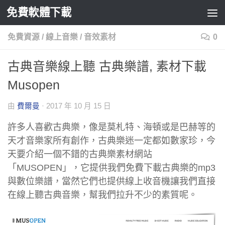
免費軟體下載
Skip to content
免費資源
/
線上音樂
/
音效素材
0
古典音樂線上聽 古典樂譜, 素材下載
Musopen
由
費爾曼
·
2017 年 10 月 15 日
許多人喜歡古典樂，像是莫札特、海頓或是巴赫等的
天才音樂家所有創作，古典樂迷一定都如數家珍，今
天要介紹一個不錯的古典樂素材網站
「MUSOPEN」，它提供我們免費下載古典樂的mp3
與數位樂譜，當然它們也提供線上收音機讓我們直接
在線上聽古典音樂，幫我們拉升不少的素質呢。