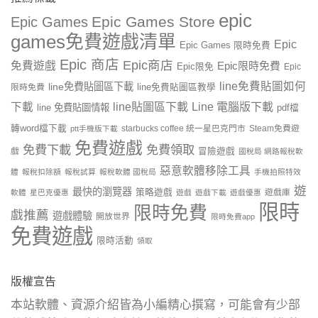
epic
Epic Games Store
Epic Games
games免費遊戲清單
Epic
Epic Games 限時免費
Epic 商店
Epic商店
免費遊戲
Epic限時免費
Epic限免
Epic
line免費貼圖如何
line免費貼圖區下載
限時免費
line免費貼圖區教學
line貼圖區下載
Line 電腦版下載
下載
line 免費貼圖情報
pdf檔
轉word檔下載
starbucks coffee 統一星巴克門市
Steam免費遊
ptt手機版下載
免費遊戲
免費下載
免費領取
戲
冒險遊戲
國稅局 網路報稅軟
惡意軟體移除工具
體
報稅扣除額
報稅試算
報稅軟體 國稅局
手機拍照特效
遊
最快的瀏覽器
策略遊戲
遊戲庫
軟體
星巴克優惠
遊戲
遊戲下載
遊戲優惠
限時
限時免費
戲推薦
遊戲體驗
開放世界
限時免費app
免費遊戲
限時活動
領取
版權宣告
本站軟體、資源介紹皆為小編精心撰寫，可能會有少部