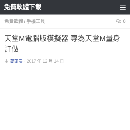
免費軟體下載
Skip to content
免費軟體
/
手機工具
0
天堂M電腦版模擬器 專為天堂M量身
訂做
由
費爾曼
·
2017 年 12 月 14 日