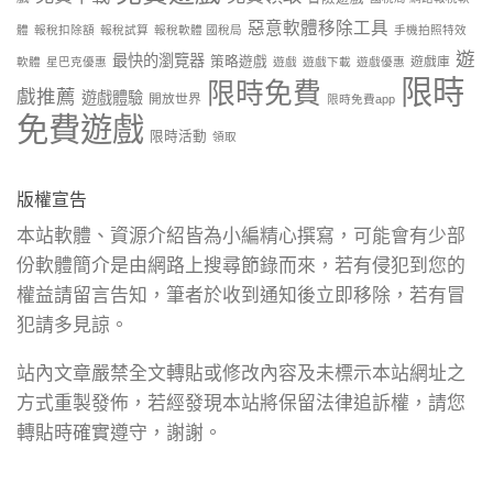
惡意軟體移除工具
體
報稅扣除額
報稅試算
報稅軟體 國稅局
手機拍照特效
遊
最快的瀏覽器
策略遊戲
遊戲庫
軟體
星巴克優惠
遊戲
遊戲下載
遊戲優惠
限時
限時免費
戲推薦
遊戲體驗
開放世界
限時免費app
免費遊戲
限時活動
領取
版權宣告
本站軟體、資源介紹皆為小編精心撰寫，可能會有少部
份軟體簡介是由網路上搜尋節錄而來，若有侵犯到您的
權益請留言告知，筆者於收到通知後立即移除，若有冒
犯請多見諒。
站內文章嚴禁全文轉貼或修改內容及未標示本站網址之
方式重製發佈，若經發現本站將保留法律追訴權，請您
轉貼時確實遵守，謝謝。