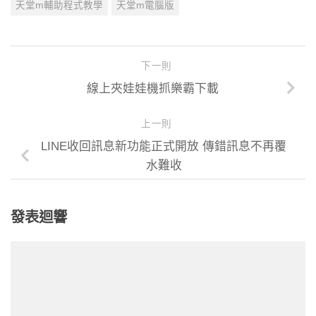
天堂m輔助程式教學
天堂m電腦版
下一則
線上夾娃娃機抓樂霸下載
上一則
LINE收回訊息新功能正式開放 傳錯訊息不再覆
水難收
發表迴響