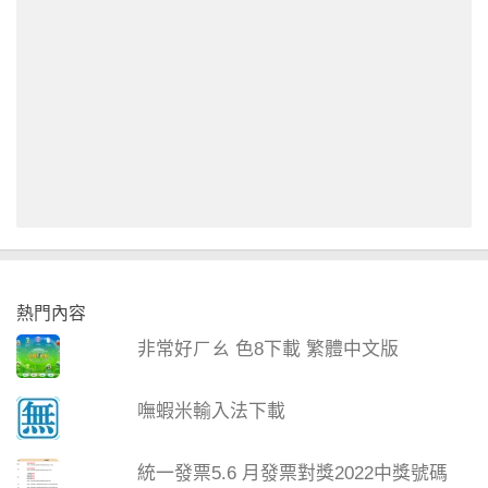
熱門內容
非常好ㄏㄠ 色8下載 繁體中文版
嘸蝦米輸入法下載
統一發票5.6 月發票對獎2022中獎號碼