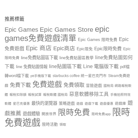
推薦標籤
epic
Epic Games Store
Epic Games
games免費遊戲清單
Epic
Epic Games 限時免費
Epic 商店
Epic商店
免費遊戲
Epic限時免費
Epic限免
Epic
line免費貼圖如何
line免費貼圖區下載
限時免費
line免費貼圖區教學
line貼圖區下載
Line 電腦版下載
下載
line 免費貼圖情報
pdf檔
轉word檔下載
starbucks coffee 統一星巴克門市
Steam免費遊
ptt手機版下載
免費遊戲
免費下載
免費領取
戲
冒險遊戲
國稅局 網路報稅軟
惡意軟體移除工具
體
報稅扣除額
報稅試算
報稅軟體 國稅局
手機拍照特效
遊
最快的瀏覽器
策略遊戲
遊戲庫
軟體
星巴克優惠
遊戲
遊戲下載
遊戲優惠
限時
限時免費
戲推薦
遊戲體驗
開放世界
限時免費app
免費遊戲
限時活動
領取