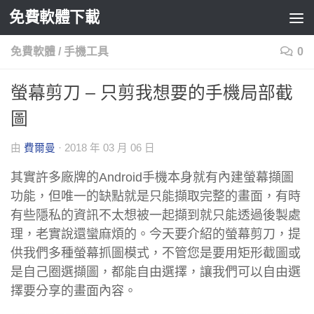
免費軟體下載
Skip to content
免費軟體
/
手機工具
0
螢幕剪刀 – 只剪我想要的手機局部截
圖
由
費爾曼
·
2018 年 03 月 06 日
其實許多廠牌的Android手機本身就有內建螢幕擷圖
功能，但唯一的缺點就是只能擷取完整的畫面，有時
有些隱私的資訊不太想被一起擷到就只能透過後製處
理，老實說還蠻麻煩的。今天要介紹的螢幕剪刀，提
供我們多種螢幕抓圖模式，不管您是要用矩形截圖或
是自己圈選擷圖，都能自由選擇，讓我們可以自由選
擇要分享的畫面內容。