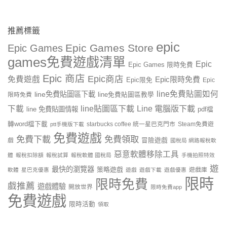
推薦標籤
epic
Epic Games Store
Epic Games
games免費遊戲清單
Epic
Epic Games 限時免費
Epic 商店
Epic商店
免費遊戲
Epic限時免費
Epic限免
Epic
line免費貼圖如何
line免費貼圖區下載
限時免費
line免費貼圖區教學
line貼圖區下載
Line 電腦版下載
下載
line 免費貼圖情報
pdf檔
轉word檔下載
starbucks coffee 統一星巴克門市
Steam免費遊
ptt手機版下載
免費遊戲
免費下載
免費領取
戲
冒險遊戲
國稅局 網路報稅軟
惡意軟體移除工具
體
報稅扣除額
報稅試算
報稅軟體 國稅局
手機拍照特效
遊
最快的瀏覽器
策略遊戲
遊戲庫
軟體
星巴克優惠
遊戲
遊戲下載
遊戲優惠
限時
限時免費
戲推薦
遊戲體驗
開放世界
限時免費app
免費遊戲
限時活動
領取