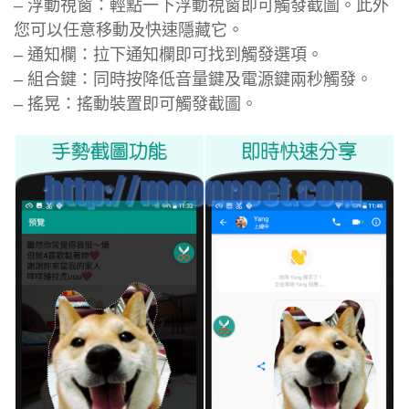
– 浮動視窗：輕點一下浮動視窗即可觸發截圖。此外
您可以任意移動及快速隱藏它。
– 通知欄：拉下通知欄即可找到觸發選項。
– 組合鍵：同時按降低音量鍵及電源鍵兩秒觸發。
– 搖晃：搖動裝置即可觸發截圖。