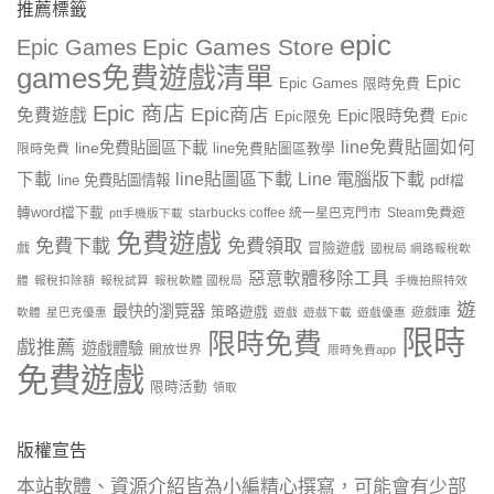
推薦標籤
epic
Epic Games Store
Epic Games
games免費遊戲清單
Epic
Epic Games 限時免費
Epic 商店
Epic商店
免費遊戲
Epic限時免費
Epic限免
Epic
line免費貼圖如何
line免費貼圖區下載
限時免費
line免費貼圖區教學
line貼圖區下載
Line 電腦版下載
下載
line 免費貼圖情報
pdf檔
轉word檔下載
starbucks coffee 統一星巴克門市
Steam免費遊
ptt手機版下載
免費遊戲
免費下載
免費領取
戲
冒險遊戲
國稅局 網路報稅軟
惡意軟體移除工具
體
報稅扣除額
報稅試算
報稅軟體 國稅局
手機拍照特效
遊
最快的瀏覽器
策略遊戲
遊戲庫
軟體
星巴克優惠
遊戲
遊戲下載
遊戲優惠
限時
限時免費
戲推薦
遊戲體驗
開放世界
限時免費app
免費遊戲
限時活動
領取
版權宣告
本站軟體、資源介紹皆為小編精心撰寫，可能會有少部