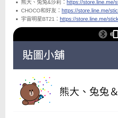
熊大、兔兔&莎莉：
https://store.line.me/
CHOCO和好友：
https://store.line.me/st
宇宙明星BT21：
https://store.line.me/st