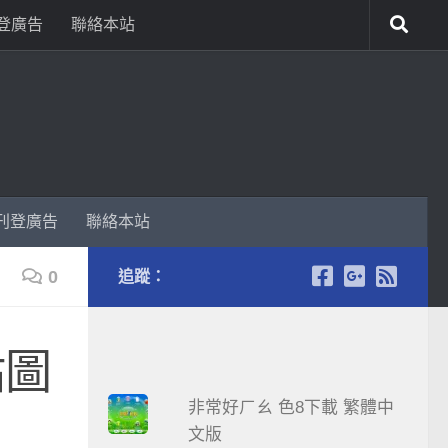
登廣告
聯絡本站
刊登廣告
聯絡本站
0
追蹤：
貼圖
非常好ㄏㄠ 色8下載 繁體中
文版