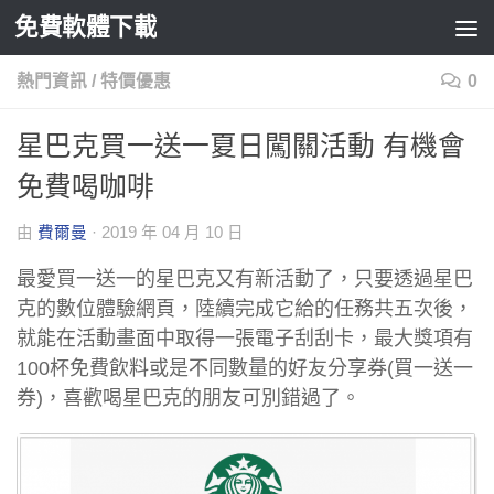
免費軟體下載
Skip to content
熱門資訊
/
特價優惠
0
星巴克買一送一夏日闖關活動 有機會
免費喝咖啡
由
費爾曼
·
2019 年 04 月 10 日
最愛買一送一的星巴克又有新活動了，只要透過星巴
克的數位體驗網頁，陸續完成它給的任務共五次後，
就能在活動畫面中取得一張電子刮刮卡，最大獎項有
100杯免費飲料或是不同數量的好友分享券(買一送一
券)，喜歡喝星巴克的朋友可別錯過了。