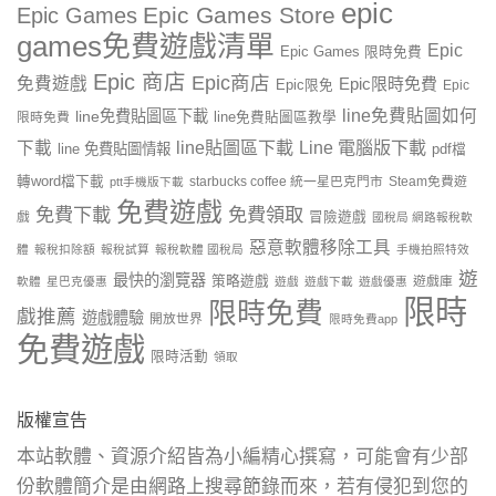
epic
Epic Games Store
Epic Games
games免費遊戲清單
Epic
Epic Games 限時免費
Epic 商店
Epic商店
免費遊戲
Epic限時免費
Epic限免
Epic
line免費貼圖如何
line免費貼圖區下載
限時免費
line免費貼圖區教學
line貼圖區下載
Line 電腦版下載
下載
line 免費貼圖情報
pdf檔
轉word檔下載
starbucks coffee 統一星巴克門市
Steam免費遊
ptt手機版下載
免費遊戲
免費下載
免費領取
戲
冒險遊戲
國稅局 網路報稅軟
惡意軟體移除工具
體
報稅扣除額
報稅試算
報稅軟體 國稅局
手機拍照特效
遊
最快的瀏覽器
策略遊戲
遊戲庫
軟體
星巴克優惠
遊戲
遊戲下載
遊戲優惠
限時
限時免費
戲推薦
遊戲體驗
開放世界
限時免費app
免費遊戲
限時活動
領取
版權宣告
本站軟體、資源介紹皆為小編精心撰寫，可能會有少部
份軟體簡介是由網路上搜尋節錄而來，若有侵犯到您的