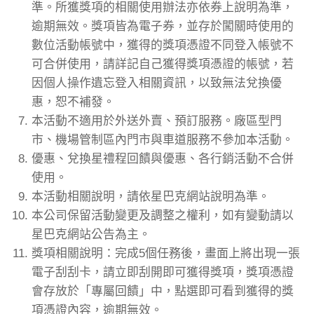
準。所獲獎項的相關使用辦法亦依券上說明為準，
逾期無效。獎項皆為電子券，並存於闖關時使用的
數位活動帳號中，獲得的獎項憑證不同登入帳號不
可合併使用，請詳記自己獲得獎項憑證的帳號，若
因個人操作遺忘登入相關資訊，以致無法兌換優
惠，恕不補發。
本活動不適用於外送外賣、預訂服務。廠區型門
市、機場管制區內門市與車道服務不參加本活動。
優惠、兌換星禮程回饋與優惠、各行銷活動不合併
使用。
本活動相關說明，請依星巴克網站說明為準。
本公司保留活動變更及調整之權利，如有變動請以
星巴克網站公告為主。
獎項相關說明：完成5個任務後，畫面上將出現一張
電子刮刮卡，請立即刮開即可獲得獎項，獎項憑證
會存放於「專屬回饋」中，點選即可看到獲得的獎
項憑證內容，逾期無效。