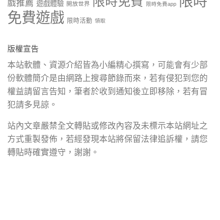
限時
限時免費
戲推薦
遊戲體驗
開放世界
限時免費app
免費遊戲
限時活動
領取
版權宣告
本站軟體、資源介紹皆為小編精心撰寫，可能會有少部
份軟體簡介是由網路上搜尋節錄而來，若有侵犯到您的
權益請留言告知，筆者於收到通知後立即移除，若有冒
犯請多見諒。
站內文章嚴禁全文轉貼或修改內容及未標示本站網址之
方式重製發佈，若經發現本站將保留法律追訴權，請您
轉貼時確實遵守，謝謝。