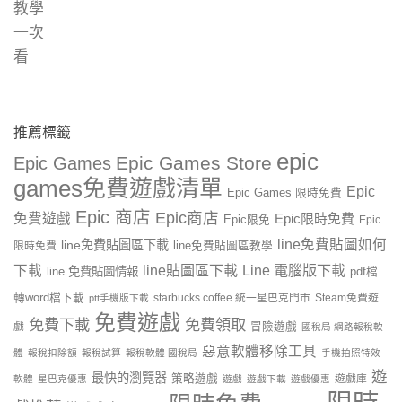
推薦標籤
epic
Epic Games Store
Epic Games
games免費遊戲清單
Epic
Epic Games 限時免費
Epic 商店
Epic商店
免費遊戲
Epic限時免費
Epic限免
Epic
line免費貼圖如何
line免費貼圖區下載
限時免費
line免費貼圖區教學
line貼圖區下載
Line 電腦版下載
下載
line 免費貼圖情報
pdf檔
轉word檔下載
starbucks coffee 統一星巴克門市
Steam免費遊
ptt手機版下載
免費遊戲
免費下載
免費領取
戲
冒險遊戲
國稅局 網路報稅軟
惡意軟體移除工具
體
報稅扣除額
報稅試算
報稅軟體 國稅局
手機拍照特效
遊
最快的瀏覽器
策略遊戲
遊戲庫
軟體
星巴克優惠
遊戲
遊戲下載
遊戲優惠