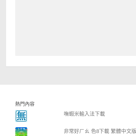
熱門內容
嘸蝦米輸入法下載
非常好ㄏㄠ 色8下載 繁體中文