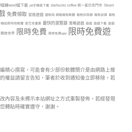
df檔轉word檔下載
starbucks coffee 統一星巴克門市
Steam
ptt手機版下載
戲
免費領取
冒險遊戲
國稅局 網路報稅軟體
報稅扣除額
報稅試算
報稅
最快的瀏覽器
策略遊戲
手機拍照特效軟體
星巴克優惠
遊戲
遊戲下載
遊戲
限時免費遊
限時免費
開放世界
限時免費app
編精心撰寫，可能會有少部份軟體簡介是由網路上搜
的權益請留言告知，筆者於收到通知後立即移除，若
改內容及未標示本站網址之方式重製發佈，若經發現
您轉貼時確實遵守，謝謝。