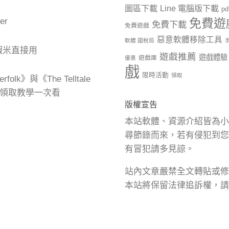
圖區下載
Line 電腦版下載
p
er
免費遊
免費下載
免費遊戲
惡意軟體移除工具
軟體 國稅局
蝦米直接用
遊戲推薦
遊戲體驗
遊戲庫
優惠
戲
限時活動
領取
olk》與《The Telltale
n 免費領取教學一次看
版權宣告
本站軟體、資源介紹皆為小
尋節錄而來，若有侵犯到您
有冒犯請多見諒。
站內文章嚴禁全文轉貼或修
本站將保留法律追訴權，請