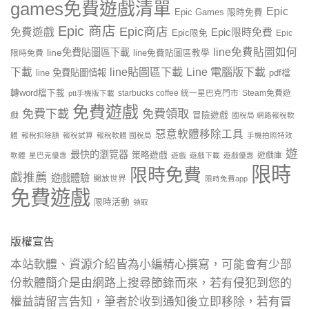
games免費遊戲清單
Epic
Epic Games 限時免費
Epic 商店
Epic商店
免費遊戲
Epic限時免費
Epic限免
Epic
line免費貼圖如何
line免費貼圖區下載
限時免費
line免費貼圖區教學
line貼圖區下載
Line 電腦版下載
下載
line 免費貼圖情報
pdf檔
轉word檔下載
starbucks coffee 統一星巴克門市
Steam免費遊
ptt手機版下載
免費遊戲
免費下載
免費領取
戲
冒險遊戲
國稅局 網路報稅軟
惡意軟體移除工具
體
報稅扣除額
報稅試算
報稅軟體 國稅局
手機拍照特效
遊
最快的瀏覽器
策略遊戲
遊戲庫
軟體
星巴克優惠
遊戲
遊戲下載
遊戲優惠
限時
限時免費
戲推薦
遊戲體驗
開放世界
限時免費app
免費遊戲
限時活動
領取
版權宣告
本站軟體、資源介紹皆為小編精心撰寫，可能會有少部
份軟體簡介是由網路上搜尋節錄而來，若有侵犯到您的
權益請留言告知，筆者於收到通知後立即移除，若有冒