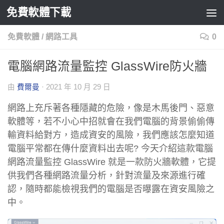
免費軟體下載
Skip to content
免費軟體
/
網路工具
0
電腦網路流量監控 GlassWire防火牆
由
費爾曼
·
2021 年 10 月 29 日
網路上充斥著各種隱藏的危險，像是木馬後門、惡意
軟體等，若不小心中招就會在我們電腦的背景偷偷傳
輸資料給對方，造成資安的風險，我們應該怎麼知道
電腦平常都在傳什麼資料出去呢? 今天介紹這款電腦
網路流量監控 GlassWire 就是一款防火牆軟體，它提
供我們各種網路流量分析，針對流量及來源進行確
認，隨時都能檢視我們的電腦是否曝露在資安風險之
中。