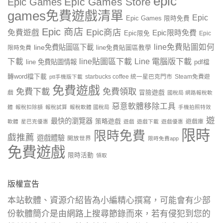
epic
Epic Games Store
Epic Games
games免費遊戲清單
Epic
Epic Games 限時免費
Epic 商店
Epic商店
免費遊戲
Epic限時免費
Epic限免
Epic
line免費貼圖如何
line免費貼圖區下載
限時免費
line免費貼圖區教學
line貼圖區下載
Line 電腦版下載
下載
line 免費貼圖情報
pdf檔
轉word檔下載
starbucks coffee 統一星巴克門市
Steam免費遊
ptt手機版下載
免費遊戲
免費下載
免費領取
戲
冒險遊戲
國稅局 網路報稅軟
惡意軟體移除工具
體
報稅扣除額
報稅試算
報稅軟體 國稅局
手機拍照特效
遊
最快的瀏覽器
策略遊戲
遊戲庫
軟體
星巴克優惠
遊戲
遊戲下載
遊戲優惠
限時
限時免費
戲推薦
遊戲體驗
開放世界
限時免費app
免費遊戲
限時活動
領取
版權宣告
本站軟體、資源介紹皆為小編精心撰寫，可能會有少部
份軟體簡介是由網路上搜尋節錄而來，若有侵犯到您的