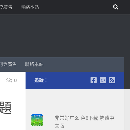
登廣告
聯絡本站
刊登廣告
聯絡本站
0
追蹤：
題
非常好ㄏㄠ 色8下載 繁體中
文版