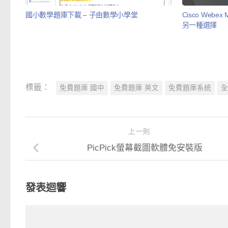
國小數學題庫下載 – 子由數學小學堂
Cisco Web
另一種選擇
標籤：
免費題庫 國中
免費題庫 英文
免費題庫系統
全
上一則
PicPick螢幕截圖軟體免安裝版
發表迴響