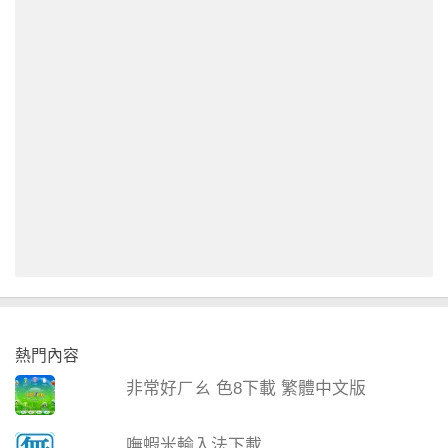
熱門內容
非常好ㄏㄠ 色8下載 繁體中文版
嘸蝦米輸入法下載