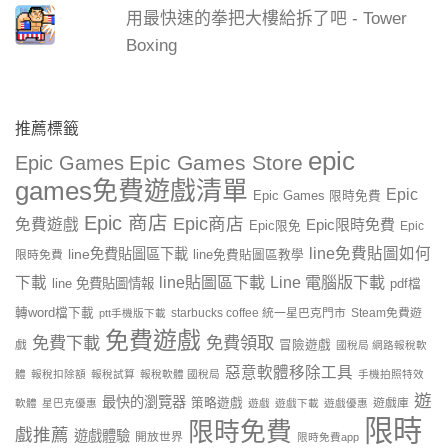
用最快速的拳把大樓給拆了吧 - Tower
Boxing
推薦標籤
epic
Epic Games Store
Epic Games
games免費遊戲清單
Epic
Epic Games 限時免費
Epic 商店
Epic商店
免費遊戲
Epic限時免費
Epic限免
Epic
line免費貼圖如何
line免費貼圖區下載
限時免費
line免費貼圖區教學
line貼圖區下載
Line 電腦版下載
下載
line 免費貼圖情報
pdf檔
轉word檔下載
starbucks coffee 統一星巴克門市
Steam免費遊
ptt手機版下載
免費遊戲
免費下載
免費領取
戲
冒險遊戲
國稅局 網路報稅軟
惡意軟體移除工具
體
報稅扣除額
報稅試算
報稅軟體 國稅局
手機拍照特效
遊
最快的瀏覽器
策略遊戲
遊戲庫
軟體
星巴克優惠
遊戲
遊戲下載
遊戲優惠
限時
限時免費
戲推薦
遊戲體驗
開放世界
限時免費app