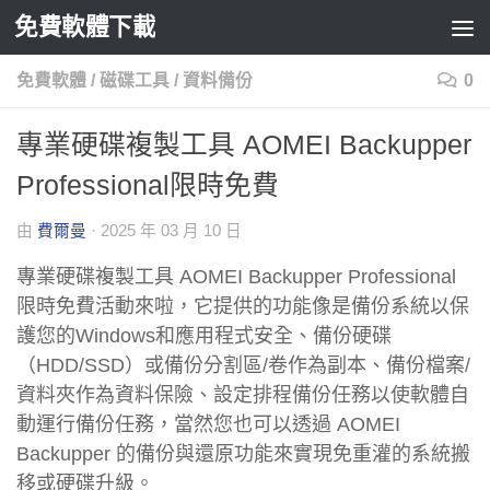
免費軟體下載
Skip to content
免費軟體
/
磁碟工具
/
資料備份
0
專業硬碟複製工具 AOMEI Backupper
Professional限時免費
由
費爾曼
·
2025 年 03 月 10 日
專業硬碟複製工具 AOMEI Backupper Professional
限時免費活動來啦，它提供的功能像是備份系統以保
護您的Windows和應用程式安全、備份硬碟
（HDD/SSD）或備份分割區/卷作為副本、備份檔案/
資料夾作為資料保險、設定排程備份任務以使軟體自
動運行備份任務，當然您也可以透過 AOMEI
Backupper 的備份與還原功能來實現免重灌的系統搬
移或硬碟升級。