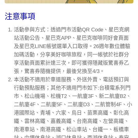
注意事項
活動參與方式：透過門市活動QR Code、星巴克網
站活動公告、星巴克APP、星巴克咖啡同好會頁面
及星巴克LINE帳號選單入口取得。26週年數位體驗
加碼活動，分享美好咖啡旅程，同一帳號於社群分
享活動頁面累計達三次，即可獲得隱藏版驚喜券乙
張，驚喜券隨機提供，最後兌換至4/3。
本活動不適用於車道服務、外送外賣、電話預訂與
行動預點服務；其他不適用門市如下:台積電系列門
市、松山機場、松機T2、一航廈3F、新二航廈B2、
二航廈4F、二航廈5F、二航廈D3、二航管制4F、小
港國際站、青埔、六家、烏日、苗栗高鐵、彰化高
鐵、雲林高鐵、嘉義高鐵、台南高鐵、左營高鐵、
南港車站、南港高鐵、松山車站、台鐵一、板橋車
站、中壢休息站、湖口休息站、西湖休息站、泰安