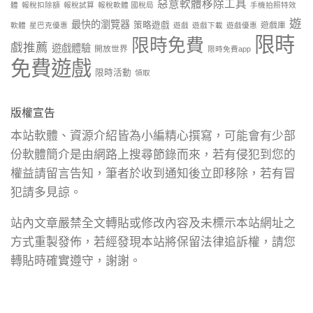
惡意軟體移除工具
體
報稅扣除額
報稅試算
報稅軟體 國稅局
手機拍照特效
遊
最快的瀏覽器
策略遊戲
遊戲庫
軟體
星巴克優惠
遊戲
遊戲下載
遊戲優惠
限時
限時免費
戲推薦
遊戲體驗
開放世界
限時免費app
免費遊戲
限時活動
領取
版權宣告
本站軟體、資源介紹皆為小編精心撰寫，可能會有少部
份軟體簡介是由網路上搜尋節錄而來，若有侵犯到您的
權益請留言告知，筆者於收到通知後立即移除，若有冒
犯請多見諒。
站內文章嚴禁全文轉貼或修改內容及未標示本站網址之
方式重製發佈，若經發現本站將保留法律追訴權，請您
轉貼時確實遵守，謝謝。