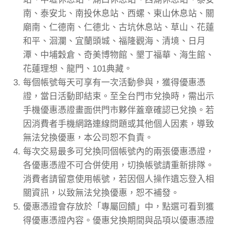
南、泰安北、南投休息站、西螺、東山休息站、關
廟南、仁德南、仁德北、古坑休息站、草山、花蓮
和平、洄瀾、宜蘭頭城、福隆觀海、清境、日月
潭、中埔穀倉、奇美博物館、墾丁福華、海生館、
花蓮理想、龍門、101典藏。
每個帳號每天可享有一次活動參與，獲得優惠憑
證，當日活動即結束。至全台門市兌換時，需出示
手機優惠憑證畫面供門市夥伴蓋章確認已兌換。若
因消費者手機網路連線問題或其他個人因素，導致
無法兌換優惠，本公司恕不負責。
每次交易最多可兌換同個帳號內的兩張優惠憑證，
各優惠憑證不可合併使用，切換帳號請重新排隊。
消費者請留意使用帳號，若因個人操作遺忘登入相
關資訊，以致無法兌換優惠，恕不補發。
優惠憑證會存放於「專屬回饋」中，點選可看到獲
得優惠憑證內容。優惠兌換期間與品項以優惠憑證