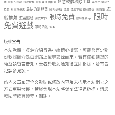
惡意軟體移除工具
體
報稅扣除額
報稅試算
報稅軟體 國稅局
手機拍照特效
遊
最快的瀏覽器
策略遊戲
遊戲庫
軟體
星巴克優惠
遊戲
遊戲下載
遊戲優惠
限時
限時免費
戲推薦
遊戲體驗
開放世界
限時免費app
免費遊戲
限時活動
領取
版權宣告
本站軟體、資源介紹皆為小編精心撰寫，可能會有少部
份軟體簡介是由網路上搜尋節錄而來，若有侵犯到您的
權益請留言告知，筆者於收到通知後立即移除，若有冒
犯請多見諒。
站內文章嚴禁全文轉貼或修改內容及未標示本站網址之
方式重製發佈，若經發現本站將保留法律追訴權，請您
轉貼時確實遵守，謝謝。