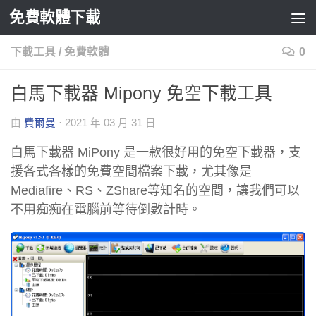
免費軟體下載
Skip to content
下載工具
/
免費軟體
0
白馬下載器 Mipony 免空下載工具
由
費爾曼
·
2021 年 03 月 31 日
白馬下載器 MiPony 是一款很好用的免空下載器，支
援各式各樣的免費空間檔案下載，尤其像是
Mediafire、RS、ZShare等知名的空間，讓我們可以
不用痴痴在電腦前等待倒數計時。