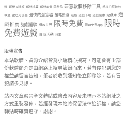
惡意軟體移除工具
體
報稅扣除額
報稅試算
報稅軟體 國稅局
手機拍照特效
遊
最快的瀏覽器
策略遊戲
遊戲庫
軟體
星巴克優惠
遊戲
遊戲下載
遊戲優惠
限時
限時免費
戲推薦
遊戲體驗
開放世界
限時免費app
免費遊戲
限時活動
領取
版權宣告
本站軟體、資源介紹皆為小編精心撰寫，可能會有少部
份軟體簡介是由網路上搜尋節錄而來，若有侵犯到您的
權益請留言告知，筆者於收到通知後立即移除，若有冒
犯請多見諒。
站內文章嚴禁全文轉貼或修改內容及未標示本站網址之
方式重製發佈，若經發現本站將保留法律追訴權，請您
轉貼時確實遵守，謝謝。