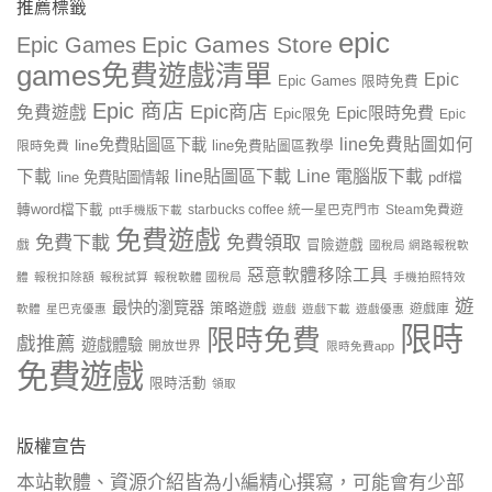
推薦標籤
epic
Epic Games Store
Epic Games
games免費遊戲清單
Epic
Epic Games 限時免費
Epic 商店
Epic商店
免費遊戲
Epic限時免費
Epic限免
Epic
line免費貼圖如何
line免費貼圖區下載
限時免費
line免費貼圖區教學
line貼圖區下載
Line 電腦版下載
下載
line 免費貼圖情報
pdf檔
轉word檔下載
starbucks coffee 統一星巴克門市
Steam免費遊
ptt手機版下載
免費遊戲
免費下載
免費領取
戲
冒險遊戲
國稅局 網路報稅軟
惡意軟體移除工具
體
報稅扣除額
報稅試算
報稅軟體 國稅局
手機拍照特效
遊
最快的瀏覽器
策略遊戲
遊戲庫
軟體
星巴克優惠
遊戲
遊戲下載
遊戲優惠
限時
限時免費
戲推薦
遊戲體驗
開放世界
限時免費app
免費遊戲
限時活動
領取
版權宣告
本站軟體、資源介紹皆為小編精心撰寫，可能會有少部