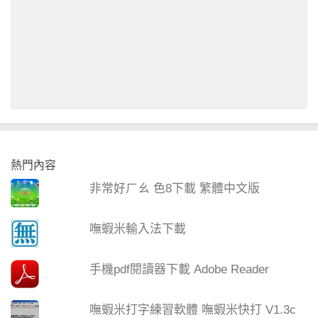
熱門內容
非常好ㄏㄠ 色8下載 繁體中文版
嘸蝦米輸入法下載
手機pdf閱讀器下載 Adobe Reader
嘸蝦米打字練習軟體 嘸蝦米快打 V1.3c