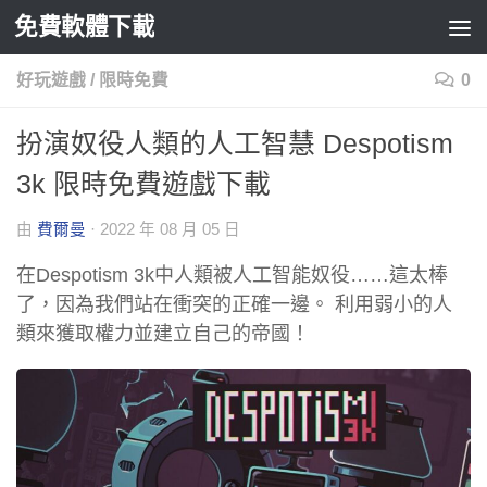
免費軟體下載
Skip to content
好玩遊戲
/
限時免費
0
扮演奴役人類的人工智慧 Despotism
3k 限時免費遊戲下載
由
費爾曼
·
2022 年 08 月 05 日
在Despotism 3k中人類被人工智能奴役……這太棒
了，因為我們站在衝突的正確一邊。 利用弱小的人
類來獲取權力並建立自己的帝國！