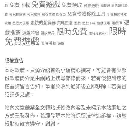
免費遊戲
免費下載
免費領取
戲
冒險遊戲
國稅局 網路報稅軟
惡意軟體移除工具
體
報稅扣除額
報稅試算
報稅軟體 國稅局
手機拍照特效
遊
最快的瀏覽器
策略遊戲
遊戲庫
軟體
星巴克優惠
遊戲
遊戲下載
遊戲優惠
限時
限時免費
戲推薦
遊戲體驗
開放世界
限時免費app
免費遊戲
限時活動
領取
版權宣告
本站軟體、資源介紹皆為小編精心撰寫，可能會有少部
份軟體簡介是由網路上搜尋節錄而來，若有侵犯到您的
權益請留言告知，筆者於收到通知後立即移除，若有冒
犯請多見諒。
站內文章嚴禁全文轉貼或修改內容及未標示本站網址之
方式重製發佈，若經發現本站將保留法律追訴權，請您
轉貼時確實遵守，謝謝。