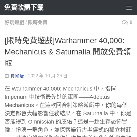
免費軟體下載
Skip to content
好玩遊戲
/
限時免費
0
[限時免費遊戲]Warhammer 40,000:
Mechanicus & Saturnalia 開放免費領
取
由
費爾曼
·
2022 年 10 月 29 日
在 Warhammer 40,000: Mechanicus 中，指揮
Imperium 中技術最先進的軍團——Adeptus
Mechanicus。在這款回合制策略遊戲中，你的每個
決定都會大幅影響任務結果。在 Saturnalia 中，你是
否能得到 Omnissiah 的庇佑？這是一趟生存恐怖冒
險：扮演一群角色，並探索舉行古老儀式的孤立村莊