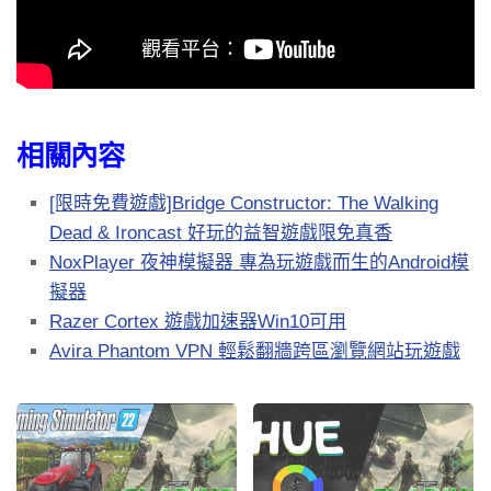
相關內容
[限時免費遊戲]Bridge Constructor: The Walking
Dead & Ironcast 好玩的益智遊戲限免真香
NoxPlayer 夜神模擬器 專為玩遊戲而生的Android模
擬器
Razer Cortex 遊戲加速器Win10可用
Avira Phantom VPN 輕鬆翻牆跨區瀏覽網站玩遊戲