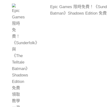
Epic Games 限時免費！《Sunderf
Batman》Shadows Editio