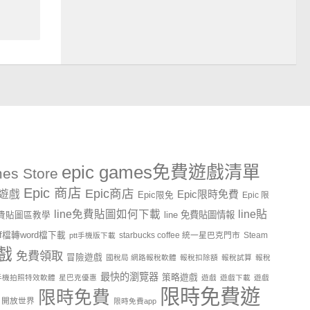
epic games免費遊戲清單
es Store
Epic 商店
Epic商店
費遊戲
Epic限時免費
Epic限免
Epic 限
line貼
line免費貼圖如何下載
line 免費貼圖情報
e免費貼圖區教學
df檔轉word檔下載
starbucks coffee 統一星巴克門市
Steam
ptt手機版下載
戲
免費領取
冒險遊戲
國稅局 網路報稅軟體
報稅扣除額
報稅試算
報稅
最快的瀏覽器
策略遊戲
手機拍照特效軟體
星巴克優惠
遊戲
遊戲下載
遊戲
限時免費遊
限時免費
開放世界
限時免費app