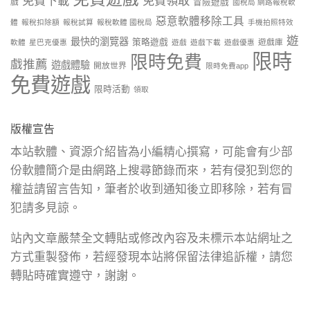
免費下載
免費領取
戲
冒險遊戲
國稅局 網路報稅軟
惡意軟體移除工具
體
報稅扣除額
報稅試算
報稅軟體 國稅局
手機拍照特效
遊
最快的瀏覽器
策略遊戲
遊戲庫
軟體
星巴克優惠
遊戲
遊戲下載
遊戲優惠
限時
限時免費
戲推薦
遊戲體驗
開放世界
限時免費app
免費遊戲
限時活動
領取
版權宣告
本站軟體、資源介紹皆為小編精心撰寫，可能會有少部
份軟體簡介是由網路上搜尋節錄而來，若有侵犯到您的
權益請留言告知，筆者於收到通知後立即移除，若有冒
犯請多見諒。
站內文章嚴禁全文轉貼或修改內容及未標示本站網址之
方式重製發佈，若經發現本站將保留法律追訴權，請您
轉貼時確實遵守，謝謝。