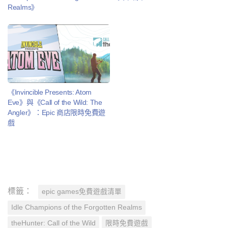
Realms》
《Invincible Presents: Atom
Eve》與《Call of the Wild: The
Angler》：Epic 商店限時免費遊
戲
標籤：
epic games免費遊戲清單
Idle Champions of the Forgotten Realms
theHunter: Call of the Wild
限時免費遊戲