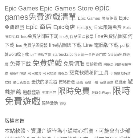
epic
Epic Games Store
Epic Games
games免費遊戲清單
Epic
Epic Games 限時免費
Epic 商店
Epic商店
免費遊戲
Epic限時免費
Epic限免
Epic
line免費貼圖如何
line免費貼圖區下載
限時免費
line免費貼圖區教學
line貼圖區下載
Line 電腦版下載
下載
line 免費貼圖情報
pdf檔
轉word檔下載
starbucks coffee 統一星巴克門市
Steam免費遊
ptt手機版下載
免費遊戲
免費下載
免費領取
戲
冒險遊戲
國稅局 網路報稅軟
惡意軟體移除工具
體
報稅扣除額
報稅試算
報稅軟體 國稅局
手機拍照特效
遊
最快的瀏覽器
策略遊戲
遊戲庫
軟體
星巴克優惠
遊戲
遊戲下載
遊戲優惠
限時
限時免費
戲推薦
遊戲體驗
開放世界
限時免費app
免費遊戲
限時活動
領取
版權宣告
本站軟體、資源介紹皆為小編精心撰寫，可能會有少部