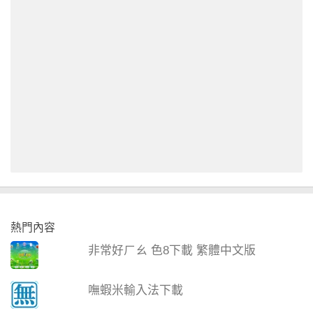
熱門內容
非常好ㄏㄠ 色8下載 繁體中文版
嘸蝦米輸入法下載