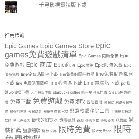
千尋影視電腦版下載
推薦標籤
epic
Epic Games Store
Epic Games
games免費遊戲清單
Epic
Epic Games 限時免費
Epic 商店
Epic商店
免費遊戲
Epic限時免費
Epic限免
Epic
line免費貼圖如何
line免費貼圖區下載
限時免費
line免費貼圖區教學
line貼圖區下載
Line 電腦版下載
下載
line 免費貼圖情報
pdf檔
轉word檔下載
starbucks coffee 統一星巴克門市
Steam免費遊
ptt手機版下載
免費遊戲
免費下載
免費領取
戲
冒險遊戲
國稅局 網路報稅軟
惡意軟體移除工具
體
報稅扣除額
報稅試算
報稅軟體 國稅局
手機拍照特效
遊
最快的瀏覽器
策略遊戲
遊戲庫
軟體
星巴克優惠
遊戲
遊戲下載
遊戲優惠
限時
限時免費
戲推薦
遊戲體驗
開放世界
限時免費app