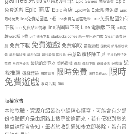
games免費遊戲清單
Epic
Epic Games 限時免費
Epic 商店
Epic商店
免費遊戲
Epic限時免費
Epic限免
Epic
line免費貼圖如何
line免費貼圖區下載
限時免費
line免費貼圖區教學
line貼圖區下載
Line 電腦版下載
下載
line 免費貼圖情報
pdf檔
轉word檔下載
starbucks coffee 統一星巴克門市
Steam免費遊
ptt手機版下載
免費遊戲
免費下載
免費領取
戲
冒險遊戲
國稅局 網路報稅軟
惡意軟體移除工具
體
報稅扣除額
報稅試算
報稅軟體 國稅局
手機拍照特效
遊
最快的瀏覽器
策略遊戲
遊戲庫
軟體
星巴克優惠
遊戲
遊戲下載
遊戲優惠
限時
限時免費
戲推薦
遊戲體驗
開放世界
限時免費app
免費遊戲
限時活動
領取
版權宣告
本站軟體、資源介紹皆為小編精心撰寫，可能會有少部
份軟體簡介是由網路上搜尋節錄而來，若有侵犯到您的
權益請留言告知，筆者於收到通知後立即移除，若有冒