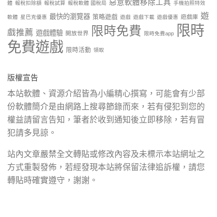
惡意軟體移除工具
體
報稅扣除額
報稅試算
報稅軟體 國稅局
手機拍照特效
遊
最快的瀏覽器
策略遊戲
遊戲庫
軟體
星巴克優惠
遊戲
遊戲下載
遊戲優惠
限時
限時免費
戲推薦
遊戲體驗
開放世界
限時免費app
免費遊戲
限時活動
領取
版權宣告
本站軟體、資源介紹皆為小編精心撰寫，可能會有少部
份軟體簡介是由網路上搜尋節錄而來，若有侵犯到您的
權益請留言告知，筆者於收到通知後立即移除，若有冒
犯請多見諒。
站內文章嚴禁全文轉貼或修改內容及未標示本站網址之
方式重製發佈，若經發現本站將保留法律追訴權，請您
轉貼時確實遵守，謝謝。