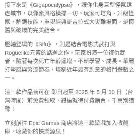
接下來是《Gigapocalypse》，讓你化身巨型怪獸肆
虐城市，以像素風格橫掃一切。玩家可培育、升級怪
獸，解鎖技能，重現經典哥吉拉式大災難場面，是懷
舊與破壞的完美結合。
壓軸登場的《Sifu》，則是結合電影式武打與
Roguelike元素的話題之作。玩家扮演一位復仇武
者，隨著每次死亡年齡遞增，不斷學習、成長。華麗
打擊感與緊湊節奏，堪稱近年最有創意的格鬥遊戲之
一。
這三款作品皆可在 即日起至 2025 年 5 月 30 日（台
灣時間）前免費領取，錯過就得付費購買，千萬別猶
豫！
立刻前往 Epic Games 商店將這三款遊戲加入收藏
庫，收藏你的快樂源泉！