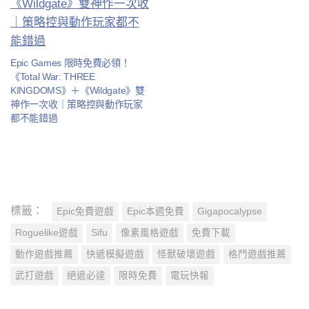
Epic Games 限時免費必領！
《Total War: THREE
KINGDOMS》＋《Wildgate》雙
神作一次收｜策略控與動作玩家
都不能錯過
標籤：
Epic免費遊戲
Epic本週免費
Gigapocalypse
Roguelike遊戲
Sifu
像素風格遊戲
免費下載
動作遊戲推薦
快遞模擬遊戲
怪獸破壞遊戲
格鬥遊戲推薦
武打遊戲
絕遞必達
限時免費
電玩快報