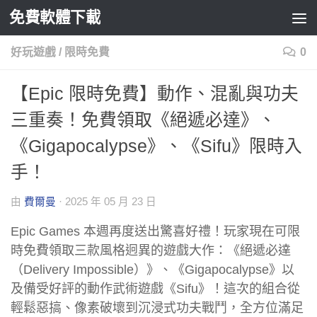
免費軟體下載
Skip to content
好玩遊戲
/
限時免費
0
【Epic 限時免費】動作、混亂與功夫
三重奏！免費領取《絕遞必達》、
《Gigapocalypse》、《Sifu》限時入
手！
由
費爾曼
·
2025 年 05 月 23 日
Epic Games 本週再度送出驚喜好禮！玩家現在可限
時免費領取三款風格迥異的遊戲大作：《絕遞必達
（Delivery Impossible）》、《Gigapocalypse》以
及備受好評的動作武術遊戲《Sifu》！這次的組合從
輕鬆惡搞、像素破壞到沉浸式功夫戰鬥，全方位滿足