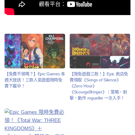
【免費不領嗎？】Epic Games 本
【限免遊戲三款！】Epic 商店免
週大放送！三款人氣遊戲限時免
費領取《Songs of Silence》
費下載中！
《Zero Hour》
《ScourgeBringer》｜策略、射
擊、動作 roguelite 一次入手！