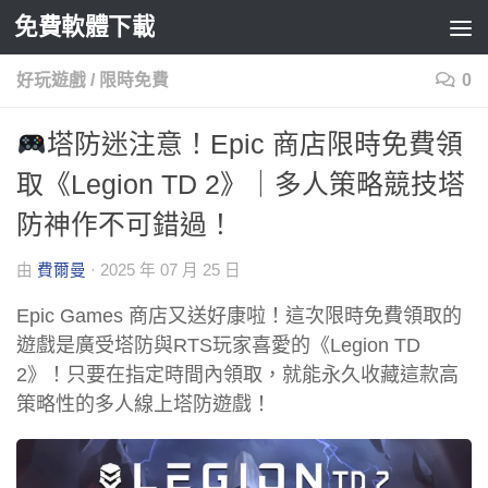
免費軟體下載
Skip to content
好玩遊戲
/
限時免費
0
塔防迷注意！Epic 商店限時免費領
取《Legion TD 2》｜多人策略競技塔
防神作不可錯過！
由
費爾曼
·
2025 年 07 月 25 日
Epic Games 商店又送好康啦！這次限時免費領取的
遊戲是廣受塔防與RTS玩家喜愛的《Legion TD
2》！只要在指定時間內領取，就能永久收藏這款高
策略性的多人線上塔防遊戲！