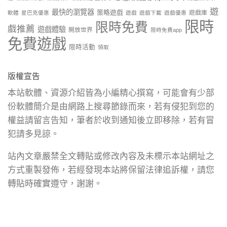
遊
最快的瀏覽器
策略遊戲
遊戲庫
軟體
星巴克優惠
遊戲
遊戲下載
遊戲優惠
限時
限時免費
戲推薦
遊戲體驗
開放世界
限時免費app
免費遊戲
限時活動
領取
版權宣告
本站軟體、資源介紹皆為小編精心撰寫，可能會有少部
份軟體簡介是由網路上搜尋節錄而來，若有侵犯到您的
權益請留言告知，筆者於收到通知後立即移除，若有冒
犯請多見諒。
站內文章嚴禁全文轉貼或修改內容及未標示本站網址之
方式重製發佈，若經發現本站將保留法律追訴權，請您
轉貼時確實遵守，謝謝。