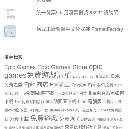
免安裝
統一發票5.6 月發票對獎2022中獎號碼
格式工廠繁體中文免安裝 FormatFactory
推薦標籤
epic
Epic Games Store
Epic Games
games免費遊戲清單
Epic
Epic Games 限時免費
Epic 商店
Epic商店
免費遊戲
Epic限時免費
Epic限免
Epic
line免費貼圖如何
line免費貼圖區下載
限時免費
line免費貼圖區教學
line貼圖區下載
Line 電腦版下載
下載
line 免費貼圖情報
pdf檔
轉word檔下載
starbucks coffee 統一星巴克門市
Steam免費遊
ptt手機版下載
免費遊戲
免費下載
免費領取
戲
冒險遊戲
國稅局 網路報稅軟
惡意軟體移除工具
體
報稅扣除額
報稅試算
報稅軟體 國稅局
手機拍照特效