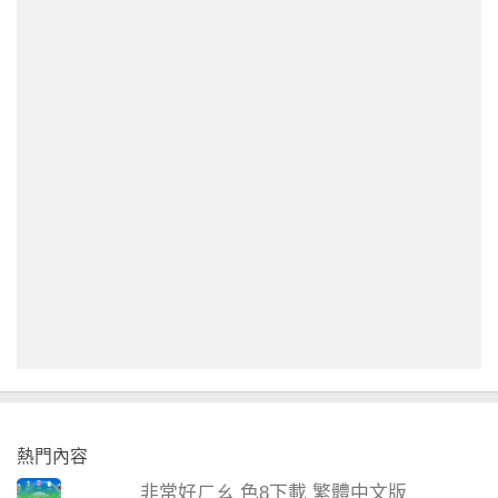
熱門內容
非常好ㄏㄠ 色8下載 繁體中文版