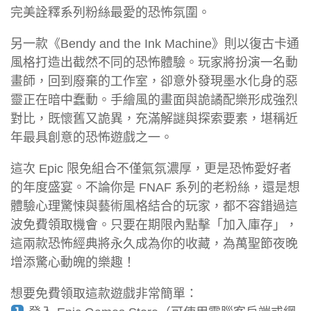
完美詮釋系列粉絲最愛的恐怖氛圍。
另一款《Bendy and the Ink Machine》則以復古卡通
風格打造出截然不同的恐怖體驗。玩家將扮演一名動
畫師，回到廢棄的工作室，卻意外發現墨水化身的惡
靈正在暗中蠢動。手繪風的畫面與詭譎配樂形成強烈
對比，既懷舊又詭異，充滿解謎與探索要素，堪稱近
年最具創意的恐怖遊戲之一。
這次 Epic 限免組合不僅氣氛濃厚，更是恐怖愛好者
的年度盛宴。不論你是 FNAF 系列的老粉絲，還是想
體驗心理驚悚與藝術風格結合的玩家，都不容錯過這
波免費領取機會。只要在期限內點擊「加入庫存」，
這兩款恐怖經典將永久成為你的收藏，為萬聖節夜晚
增添驚心動魄的樂趣！
想要免費領取這款遊戲非常簡單：