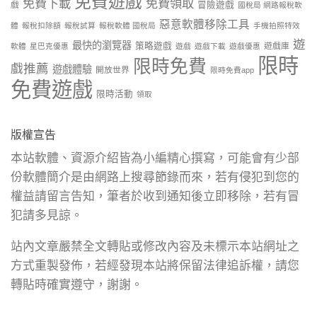
免費遊戲
免費下載
免費領取
戲
冒險遊戲
國稅局 網路報稅軟
惡意軟體移除工具
體
報稅扣除額
報稅試算
報稅軟體 國稅局
手機拍照特效
遊
最快的瀏覽器
策略遊戲
遊戲庫
軟體
星巴克優惠
遊戲
遊戲下載
遊戲優惠
限時
限時免費
戲推薦
遊戲體驗
開放世界
限時免費app
免費遊戲
限時活動
領取
版權宣告
本站軟體、資源介紹皆為小編精心撰寫，可能會有少部
份軟體簡介是由網路上搜尋節錄而來，若有侵犯到您的
權益請留言告知，筆者於收到通知後立即移除，若有冒
犯請多見諒。
站內文章嚴禁全文轉貼或修改內容及未標示本站網址之
方式重製發佈，若經發現本站將保留法律追訴權，請您
轉貼時確實遵守，謝謝。