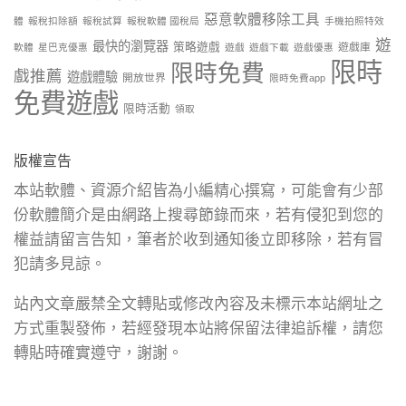
惡意軟體移除工具
體
報稅扣除額
報稅試算
報稅軟體 國稅局
手機拍照特效
遊
最快的瀏覽器
策略遊戲
遊戲庫
軟體
星巴克優惠
遊戲
遊戲下載
遊戲優惠
限時
限時免費
戲推薦
遊戲體驗
開放世界
限時免費app
免費遊戲
限時活動
領取
版權宣告
本站軟體、資源介紹皆為小編精心撰寫，可能會有少部
份軟體簡介是由網路上搜尋節錄而來，若有侵犯到您的
權益請留言告知，筆者於收到通知後立即移除，若有冒
犯請多見諒。
站內文章嚴禁全文轉貼或修改內容及未標示本站網址之
方式重製發佈，若經發現本站將保留法律追訴權，請您
轉貼時確實遵守，謝謝。