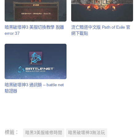
暗黑破壞神3 美服切換教學 脫離
流亡黯道中文版 Path of Exile 官
error 37
網下載點
暗黑破壞神3 通訊鎖 – battle net
驗證器
標籤：
暗黑3美服維修時間
暗黑破壞神3無法玩