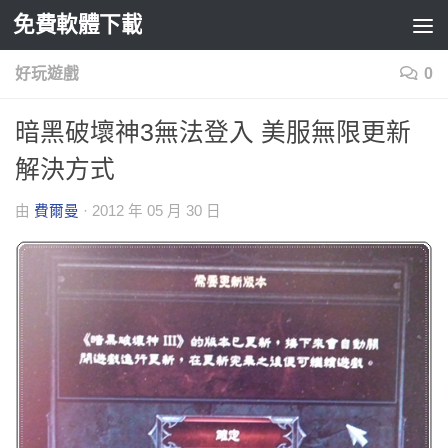
免費軟體下載
Skip to content
好玩遊戲
0
暗黑破壞神3無法登入 美服無限更新
解決方式
由
費爾曼
·
2012 年 05 月 30 日