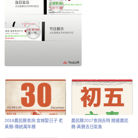
2018農民曆查詢 宜嫁娶日子 老
農民曆2017查詢吉時 開運農民
黃曆-傳統萬年曆
曆-黃曆吉日氣象