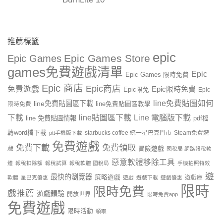
推薦標籤
epic
Epic Games Store
Epic Games
games免費遊戲清單
Epic
Epic Games 限時免費
Epic 商店
Epic商店
免費遊戲
Epic限時免費
Epic限免
Epic
line免費貼圖如何
line免費貼圖區下載
限時免費
line免費貼圖區教學
line貼圖區下載
Line 電腦版下載
下載
line 免費貼圖情報
pdf檔
轉word檔下載
starbucks coffee 統一星巴克門市
Steam免費遊
ptt手機版下載
免費遊戲
免費下載
免費領取
戲
冒險遊戲
國稅局 網路報稅軟
惡意軟體移除工具
體
報稅扣除額
報稅試算
報稅軟體 國稅局
手機拍照特效
遊
最快的瀏覽器
策略遊戲
遊戲庫
軟體
星巴克優惠
遊戲
遊戲下載
遊戲優惠
限時
限時免費
戲推薦
遊戲體驗
開放世界
限時免費app
免費遊戲
限時活動
領取