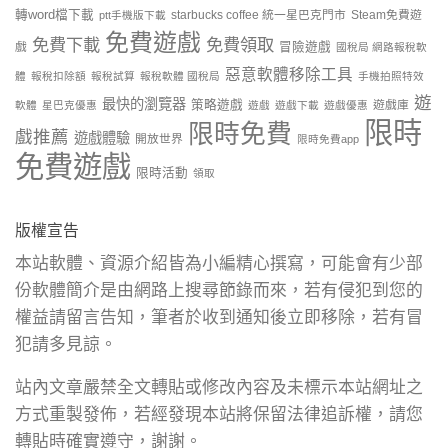
轉word檔下載
starbucks coffee 統一星巴克門市
Steam免費遊
ptt手機版下載
免費遊戲
免費下載
免費領取
戲
冒險遊戲
國稅局 網路報稅軟
惡意軟體移除工具
體
報稅扣除額
報稅試算
報稅軟體 國稅局
手機拍照特效
遊
最快的瀏覽器
策略遊戲
遊戲庫
軟體
星巴克優惠
遊戲
遊戲下載
遊戲優惠
限時
限時免費
戲推薦
遊戲體驗
開放世界
限時免費app
免費遊戲
限時活動
領取
版權宣告
本站軟體、資源介紹皆為小編精心撰寫，可能會有少部
份軟體簡介是由網路上搜尋節錄而來，若有侵犯到您的
權益請留言告知，筆者於收到通知後立即移除，若有冒
犯請多見諒。
站內文章嚴禁全文轉貼或修改內容及未標示本站網址之
方式重製發佈，若經發現本站將保留法律追訴權，請您
轉貼時確實遵守，謝謝。