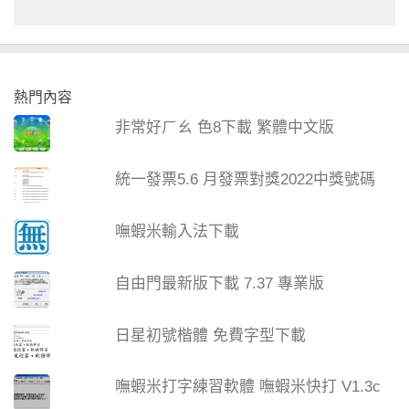
熱門內容
非常好ㄏㄠ 色8下載 繁體中文版
統一發票5.6 月發票對獎2022中獎號碼
嘸蝦米輸入法下載
自由門最新版下載 7.37 專業版
日星初號楷體 免費字型下載
嘸蝦米打字練習軟體 嘸蝦米快打 V1.3c