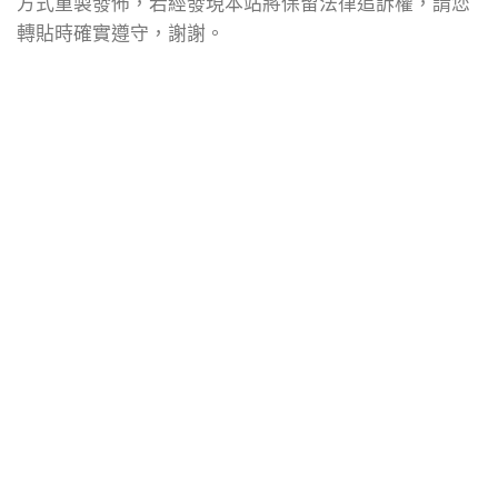
方式重製發佈，若經發現本站將保留法律追訴權，請您
轉貼時確實遵守，謝謝。