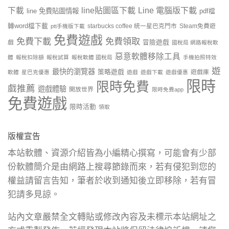
line貼圖區下載
Line 電腦版下載
下載
line 免費貼圖情報
pdf檔
轉word檔下載
starbucks coffee 統一星巴克門市
Steam免費遊
ptt手機版下載
免費遊戲
免費下載
免費領取
戲
冒險遊戲
國稅局 網路報稅軟
惡意軟體移除工具
體
報稅扣除額
報稅試算
報稅軟體 國稅局
手機拍照特效
遊
最快的瀏覽器
策略遊戲
遊戲庫
軟體
星巴克優惠
遊戲
遊戲下載
遊戲優惠
限時
限時免費
戲推薦
遊戲體驗
開放世界
限時免費app
免費遊戲
限時活動
領取
版權宣告
本站軟體、資源介紹皆為小編精心撰寫，可能會有少部
份軟體簡介是由網路上搜尋節錄而來，若有侵犯到您的
權益請留言告知，筆者於收到通知後立即移除，若有冒
犯請多見諒。
站內文章嚴禁全文轉貼或修改內容及未標示本站網址之