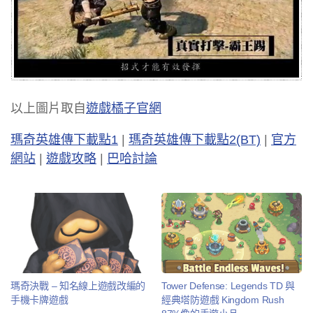
以上圖片取自
遊戲橘子官網
瑪奇英雄傳下載點1
|
瑪奇英雄傳下載點2(BT)
|
官方
網站
|
遊戲攻略
|
巴哈討論
瑪奇決戰 – 知名線上遊戲改編的
Tower Defense: Legends TD 與
手機卡牌遊戲
經典塔防遊戲 Kingdom Rush