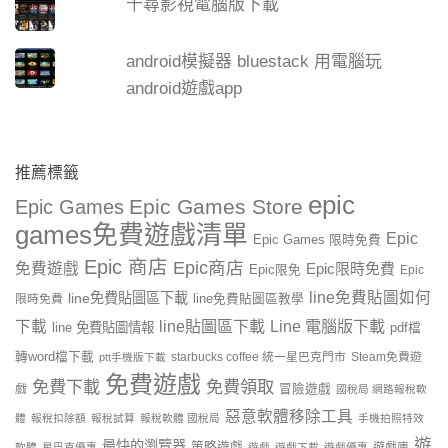
千尋影視電腦版下載
android模擬器 bluestack 用電腦玩
android遊戲app
推薦標籤
epic
Epic Games Store
Epic Games
games免費遊戲清單
Epic
Epic Games 限時免費
Epic 商店
Epic商店
免費遊戲
Epic限時免費
Epic限免
Epic
line免費貼圖如何
line免費貼圖區下載
限時免費
line免費貼圖區教學
line貼圖區下載
Line 電腦版下載
下載
line 免費貼圖情報
pdf檔
轉word檔下載
starbucks coffee 統一星巴克門市
Steam免費遊
ptt手機版下載
免費遊戲
免費下載
免費領取
戲
冒險遊戲
國稅局 網路報稅軟
惡意軟體移除工具
體
報稅扣除額
報稅試算
報稅軟體 國稅局
手機拍照特效
遊
最快的瀏覽器
策略遊戲
遊戲庫
軟體
星巴克優惠
遊戲
遊戲下載
遊戲優惠