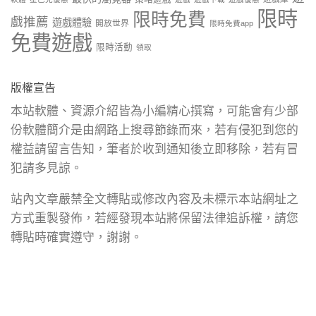
限時
限時免費
戲推薦
遊戲體驗
開放世界
限時免費app
免費遊戲
限時活動
領取
版權宣告
本站軟體、資源介紹皆為小編精心撰寫，可能會有少部
份軟體簡介是由網路上搜尋節錄而來，若有侵犯到您的
權益請留言告知，筆者於收到通知後立即移除，若有冒
犯請多見諒。
站內文章嚴禁全文轉貼或修改內容及未標示本站網址之
方式重製發佈，若經發現本站將保留法律追訴權，請您
轉貼時確實遵守，謝謝。