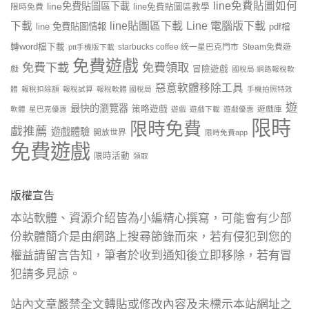
line免費貼圖如何
line免費貼圖區下載
限時免費
line免費貼圖區教學
line貼圖區下載
Line 電腦版下載
下載
line 免費貼圖情報
pdf檔
轉word檔下載
starbucks coffee 統一星巴克門市
Steam免費遊
ptt手機版下載
免費遊戲
免費下載
免費領取
戲
冒險遊戲
國稅局 網路報稅軟
惡意軟體移除工具
體
報稅扣除額
報稅試算
報稅軟體 國稅局
手機拍照特效
遊
最快的瀏覽器
策略遊戲
遊戲庫
軟體
星巴克優惠
遊戲
遊戲下載
遊戲優惠
限時
限時免費
戲推薦
遊戲體驗
開放世界
限時免費app
免費遊戲
限時活動
領取
版權宣告
本站軟體、資源介紹皆為小編精心撰寫，可能會有少部
份軟體簡介是由網路上搜尋節錄而來，若有侵犯到您的
權益請留言告知，筆者於收到通知後立即移除，若有冒
犯請多見諒。
站內文章嚴禁全文轉貼或修改內容及未標示本站網址之