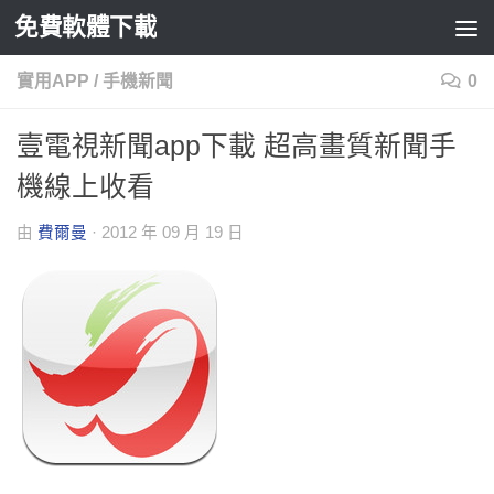
免費軟體下載
Skip to content
實用APP
/
手機新聞
0
壹電視新聞app下載 超高畫質新聞手
機線上收看
由
費爾曼
·
2012 年 09 月 19 日