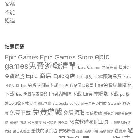
推薦標籤
epic
Epic Games Store
Epic Games
games免費遊戲清單
Epic
Epic Games 限時免費
Epic 商店
Epic商店
免費遊戲
Epic限時免費
Epic限免
Epic
line免費貼圖如何
line免費貼圖區下載
限時免費
line免費貼圖區教學
line貼圖區下載
Line 電腦版下載
下載
line 免費貼圖情報
pdf檔
轉word檔下載
starbucks coffee 統一星巴克門市
Steam免費遊
ptt手機版下載
免費遊戲
免費下載
免費領取
戲
冒險遊戲
國稅局 網路報稅軟
惡意軟體移除工具
體
報稅扣除額
報稅試算
報稅軟體 國稅局
手機拍照特效
遊
最快的瀏覽器
策略遊戲
遊戲庫
軟體
星巴克優惠
遊戲
遊戲下載
遊戲優惠