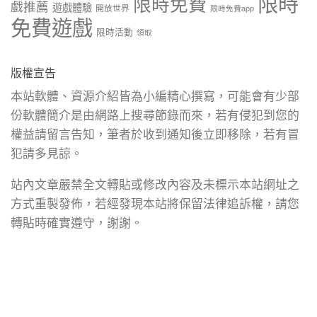
限時
限時免費
戲推薦
遊戲體驗
開放世界
限時免費app
免費遊戲
限時活動
領取
版權宣告
本站軟體、資源介紹皆為小編精心撰寫，可能會有少部
份軟體簡介是由網路上搜尋節錄而來，若有侵犯到您的
權益請留言告知，筆者於收到通知後立即移除，若有冒
犯請多見諒。
站內文章嚴禁全文轉貼或修改內容及未標示本站網址之
方式重製發佈，若經發現本站將保留法律追訴權，請您
轉貼時確實遵守，謝謝。