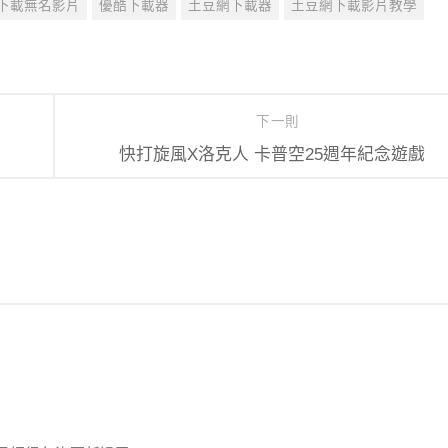
下載無名影片
優酷下載器
土豆網下載器
土豆網下載影片教學
下一則
快打旋風X洛克人 卡普空25週年紀念遊戲