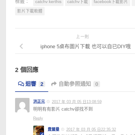
標籤：
catchv kerthis
catchv下載
facebook下載影片
影片下載軟體
上一則
iphone 5桌布圖片下載 也可以自已DIY哦
2 個回應
迴響
2
自動參照通知
0
洪正元
2017 年 03 月 05 日13:08:59
明明有有影片 catchv卻找不到
Reply
費爾曼
2017 年 03 月 05 日22:35:32