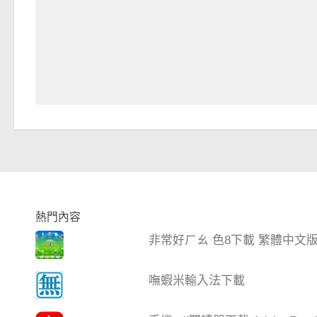
熱門內容
非常好ㄏㄠ 色8下載 繁體中文
嘸蝦米輸入法下載