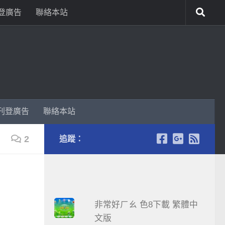
登廣告
聯絡本站
刊登廣告
聯絡本站
2
追蹤：
非常好ㄏㄠ 色8下載 繁體中
文版