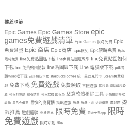
推薦標籤
epic
Epic Games Store
Epic Games
games免費遊戲清單
Epic
Epic Games 限時免費
Epic 商店
Epic商店
免費遊戲
Epic限時免費
Epic限免
Epic
line免費貼圖如何
line免費貼圖區下載
限時免費
line免費貼圖區教學
line貼圖區下載
Line 電腦版下載
下載
line 免費貼圖情報
pdf檔
轉word檔下載
starbucks coffee 統一星巴克門市
Steam免費遊
ptt手機版下載
免費遊戲
免費下載
免費領取
戲
冒險遊戲
國稅局 網路報稅軟
惡意軟體移除工具
體
報稅扣除額
報稅試算
報稅軟體 國稅局
手機拍照特效
遊
最快的瀏覽器
策略遊戲
遊戲庫
軟體
星巴克優惠
遊戲
遊戲下載
遊戲優惠
限時
限時免費
戲推薦
遊戲體驗
開放世界
限時免費app
免費遊戲
限時活動
領取