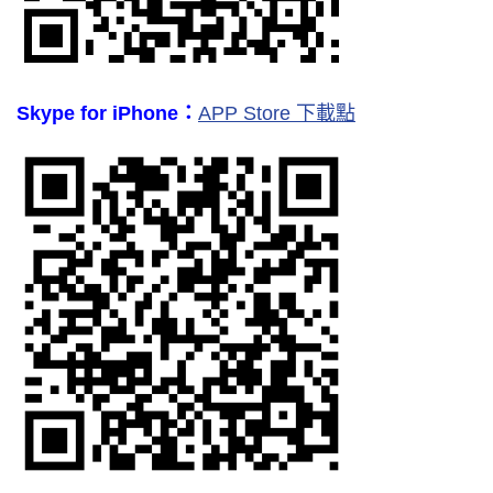
Skype for iPhone：
APP Store 下載點