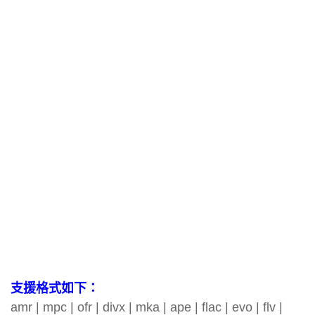
支援格式如下：
amr | mpc | ofr | divx | mka | ape | flac | evo | flv |