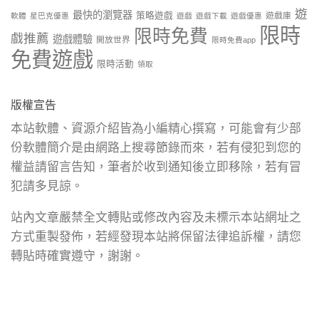
遊
最快的瀏覽器
策略遊戲
遊戲庫
軟體
星巴克優惠
遊戲
遊戲下載
遊戲優惠
限時
限時免費
戲推薦
遊戲體驗
開放世界
限時免費app
免費遊戲
限時活動
領取
版權宣告
本站軟體、資源介紹皆為小編精心撰寫，可能會有少部
份軟體簡介是由網路上搜尋節錄而來，若有侵犯到您的
權益請留言告知，筆者於收到通知後立即移除，若有冒
犯請多見諒。
站內文章嚴禁全文轉貼或修改內容及未標示本站網址之
方式重製發佈，若經發現本站將保留法律追訴權，請您
轉貼時確實遵守，謝謝。