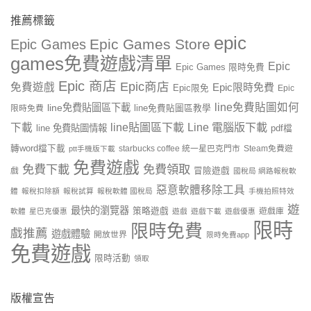
推薦標籤
epic
Epic Games Store
Epic Games
games免費遊戲清單
Epic
Epic Games 限時免費
Epic 商店
Epic商店
免費遊戲
Epic限時免費
Epic限免
Epic
line免費貼圖如何
line免費貼圖區下載
限時免費
line免費貼圖區教學
line貼圖區下載
Line 電腦版下載
下載
line 免費貼圖情報
pdf檔
轉word檔下載
starbucks coffee 統一星巴克門市
Steam免費遊
ptt手機版下載
免費遊戲
免費下載
免費領取
戲
冒險遊戲
國稅局 網路報稅軟
惡意軟體移除工具
體
報稅扣除額
報稅試算
報稅軟體 國稅局
手機拍照特效
遊
最快的瀏覽器
策略遊戲
遊戲庫
軟體
星巴克優惠
遊戲
遊戲下載
遊戲優惠
限時
限時免費
戲推薦
遊戲體驗
開放世界
限時免費app
免費遊戲
限時活動
領取
版權宣告