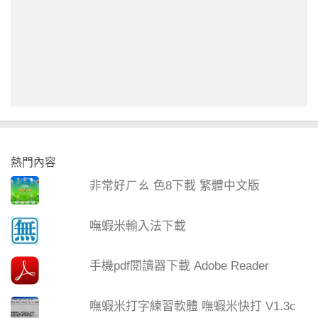
熱門內容
非常好ㄏㄠ 色8下載 繁體中文版
嘸蝦米輸入法下載
手機pdf閱讀器下載 Adobe Reader
嘸蝦米打字練習軟體 嘸蝦米快打 V1.3c