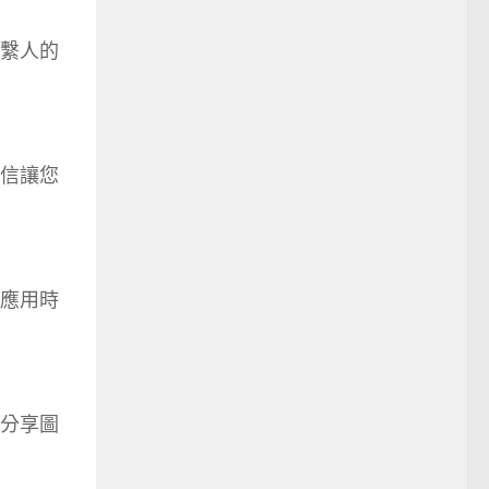
繫人的
信讓您
應用時
分享圖