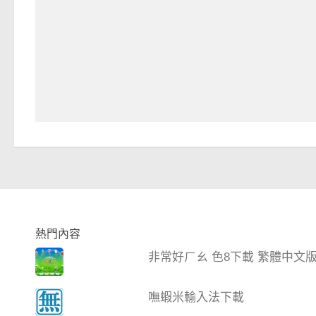
熱門內容
非常好ㄏㄠ 色8下載 繁體中文
嘸蝦米輸入法下載