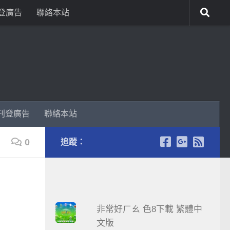
登廣告
聯絡本站
刊登廣告
聯絡本站
0
追蹤：
非常好ㄏㄠ 色8下載 繁體中
文版