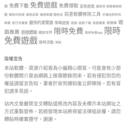
免費遊戲
免費下載
免費領取
戲
冒險遊戲
國稅局 網路報稅軟
惡意軟體移除工具
體
報稅扣除額
報稅試算
報稅軟體 國稅局
手機拍照特效
遊
最快的瀏覽器
策略遊戲
遊戲庫
軟體
星巴克優惠
遊戲
遊戲下載
遊戲優惠
限時
限時免費
戲推薦
遊戲體驗
開放世界
限時免費app
免費遊戲
限時活動
領取
版權宣告
本站軟體、資源介紹皆為小編精心撰寫，可能會有少部
份軟體簡介是由網路上搜尋節錄而來，若有侵犯到您的
權益請留言告知，筆者於收到通知後立即移除，若有冒
犯請多見諒。
站內文章嚴禁全文轉貼或修改內容及未標示本站網址之
方式重製發佈，若經發現本站將保留法律追訴權，請您
轉貼時確實遵守，謝謝。