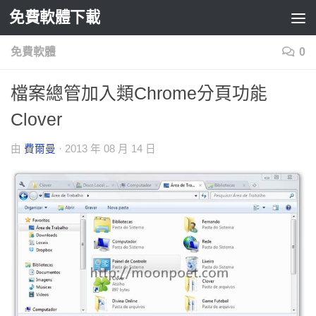
免費軟體下載
Skip to content
免費軟體
0
檔案總管加入類Chrome分頁功能
Clover
由
費爾曼
·
2013 年 08 月 14 日