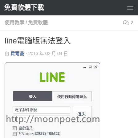
免費軟體下載
Skip to content
使用教學
/
免費軟體
2
line電腦版無法登入
由
費爾曼
·
2013 年 02 月 04 日