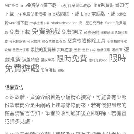
line免費貼圖如何
line免費貼圖區下載
限時免費
line免費貼圖區教學
line貼圖區下載
Line 電腦版下載
下載
line 免費貼圖情報
pdf檔
轉word檔下載
starbucks coffee 統一星巴克門市
Steam免費遊
ptt手機版下載
免費遊戲
免費下載
免費領取
戲
冒險遊戲
國稅局 網路報稅軟
惡意軟體移除工具
體
報稅扣除額
報稅試算
報稅軟體 國稅局
手機拍照特效
遊
最快的瀏覽器
策略遊戲
遊戲庫
軟體
星巴克優惠
遊戲
遊戲下載
遊戲優惠
限時
限時免費
戲推薦
遊戲體驗
開放世界
限時免費app
免費遊戲
限時活動
領取
版權宣告
本站軟體、資源介紹皆為小編精心撰寫，可能會有少部
份軟體簡介是由網路上搜尋節錄而來，若有侵犯到您的
權益請留言告知，筆者於收到通知後立即移除，若有冒
犯請多見諒。