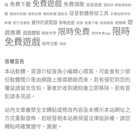
免費遊戲
免費下載
免費領取
戲
冒險遊戲
國稅局 網路報稅軟
惡意軟體移除工具
體
報稅扣除額
報稅試算
報稅軟體 國稅局
手機拍照特效
遊
最快的瀏覽器
策略遊戲
遊戲庫
軟體
星巴克優惠
遊戲
遊戲下載
遊戲優惠
限時
限時免費
戲推薦
遊戲體驗
開放世界
限時免費app
免費遊戲
限時活動
領取
版權宣告
本站軟體、資源介紹皆為小編精心撰寫，可能會有少部
份軟體簡介是由網路上搜尋節錄而來，若有侵犯到您的
權益請留言告知，筆者於收到通知後立即移除，若有冒
犯請多見諒。
站內文章嚴禁全文轉貼或修改內容及未標示本站網址之
方式重製發佈，若經發現本站將保留法律追訴權，請您
轉貼時確實遵守，謝謝。