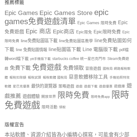
推薦標籤
epic
Epic Games Store
Epic Games
games免費遊戲清單
Epic
Epic Games 限時免費
Epic 商店
Epic商店
免費遊戲
Epic限時免費
Epic限免
Epic
line免費貼圖如何
line免費貼圖區下載
限時免費
line免費貼圖區教學
line貼圖區下載
Line 電腦版下載
下載
line 免費貼圖情報
pdf檔
轉word檔下載
starbucks coffee 統一星巴克門市
Steam免費遊
ptt手機版下載
免費遊戲
免費下載
免費領取
戲
冒險遊戲
國稅局 網路報稅軟
惡意軟體移除工具
體
報稅扣除額
報稅試算
報稅軟體 國稅局
手機拍照特效
遊
最快的瀏覽器
策略遊戲
遊戲庫
軟體
星巴克優惠
遊戲
遊戲下載
遊戲優惠
限時
限時免費
戲推薦
遊戲體驗
開放世界
限時免費app
免費遊戲
限時活動
領取
版權宣告
本站軟體、資源介紹皆為小編精心撰寫，可能會有少部