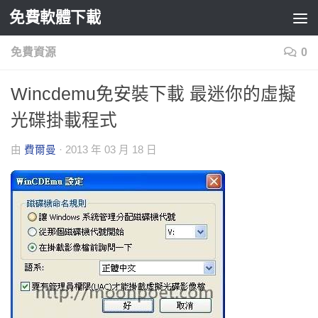
免費軟體下載
Skip to content
免費資源
0
Wincdemu免安裝下載 最迷你的虛擬
光碟掛載程式
由
費爾曼
·
2013 年 03 月 18 日