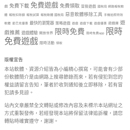
免費遊戲
免費下載
免費領取
戲
冒險遊戲
國稅局 網路報稅軟
惡意軟體移除工具
體
報稅扣除額
報稅試算
報稅軟體 國稅局
手機拍照特效
遊
最快的瀏覽器
策略遊戲
遊戲庫
軟體
星巴克優惠
遊戲
遊戲下載
遊戲優惠
限時
限時免費
戲推薦
遊戲體驗
開放世界
限時免費app
免費遊戲
限時活動
領取
版權宣告
本站軟體、資源介紹皆為小編精心撰寫，可能會有少部
份軟體簡介是由網路上搜尋節錄而來，若有侵犯到您的
權益請留言告知，筆者於收到通知後立即移除，若有冒
犯請多見諒。
站內文章嚴禁全文轉貼或修改內容及未標示本站網址之
方式重製發佈，若經發現本站將保留法律追訴權，請您
轉貼時確實遵守，謝謝。