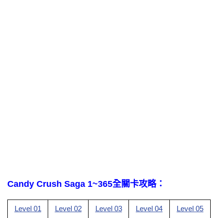
Candy Crush Saga 1~365全關卡攻略：
Level 01
Level 02
Level 03
Level 04
Level 05