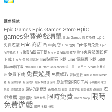
推薦標籤
epic
Epic Games Store
Epic Games
games免費遊戲清單
Epic
Epic Games 限時免費
Epic 商店
Epic商店
免費遊戲
Epic限時免費
Epic限免
Epic
line免費貼圖如何
line免費貼圖區下載
限時免費
line免費貼圖區教學
line貼圖區下載
Line 電腦版下載
下載
line 免費貼圖情報
pdf檔
轉word檔下載
starbucks coffee 統一星巴克門市
Steam免費遊
ptt手機版下載
免費遊戲
免費下載
免費領取
戲
冒險遊戲
國稅局 網路報稅軟
惡意軟體移除工具
體
報稅扣除額
報稅試算
報稅軟體 國稅局
手機拍照特效
遊
最快的瀏覽器
策略遊戲
遊戲庫
軟體
星巴克優惠
遊戲
遊戲下載
遊戲優惠
限時
限時免費
戲推薦
遊戲體驗
開放世界
限時免費app
免費遊戲
限時活動
領取