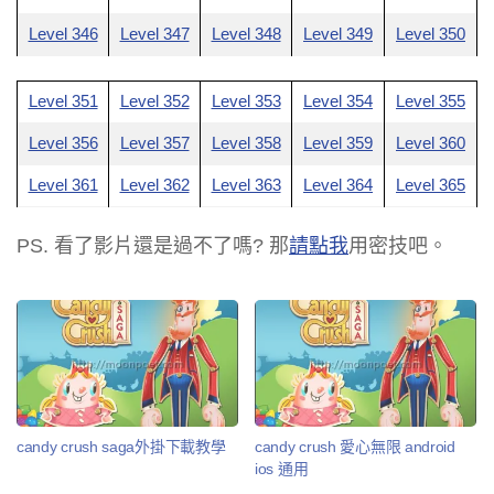
Level 346
Level 347
Level 348
Level 349
Level 350
Level 351
Level 352
Level 353
Level 354
Level 355
Level 356
Level 357
Level 358
Level 359
Level 360
Level 361
Level 362
Level 363
Level 364
Level 365
PS. 看了影片還是過不了嗎? 那
請點我
用密技吧。
candy crush saga外掛下載教學
candy crush 愛心無限 android
ios 通用