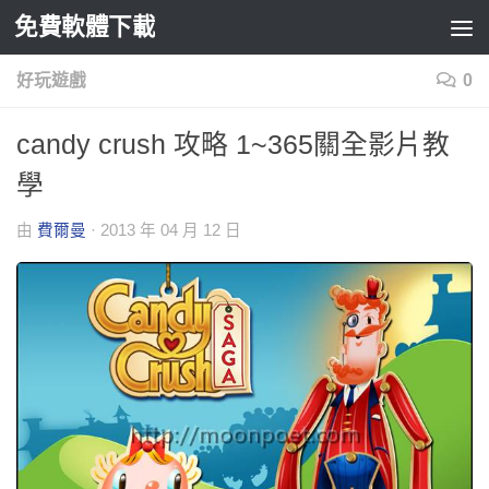
免費軟體下載
Skip to content
好玩遊戲
0
candy crush 攻略 1~365關全影片教
學
由
費爾曼
·
2013 年 04 月 12 日