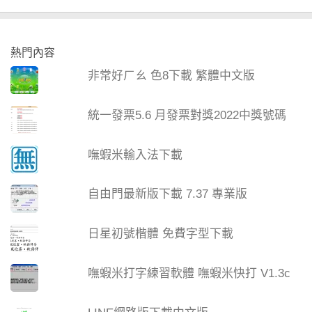
熱門內容
非常好ㄏㄠ 色8下載 繁體中文版
統一發票5.6 月發票對獎2022中獎號碼
嘸蝦米輸入法下載
自由門最新版下載 7.37 專業版
日星初號楷體 免費字型下載
嘸蝦米打字練習軟體 嘸蝦米快打 V1.3c