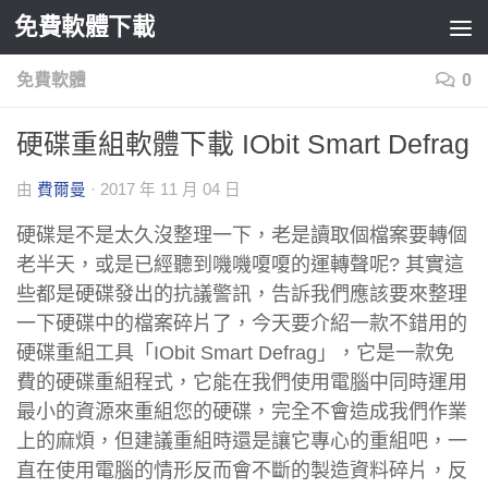
免費軟體下載
Skip to content
免費軟體
0
硬碟重組軟體下載 IObit Smart Defrag
由
費爾曼
·
2017 年 11 月 04 日
硬碟是不是太久沒整理一下，老是讀取個檔案要轉個
老半天，或是已經聽到嘰嘰嗄嗄的運轉聲呢? 其實這
些都是硬碟發出的抗議警訊，告訴我們應該要來整理
一下硬碟中的檔案碎片了，今天要介紹一款不錯用的
硬碟重組工具「IObit Smart Defrag」，它是一款免
費的硬碟重組程式，它能在我們使用電腦中同時運用
最小的資源來重組您的硬碟，完全不會造成我們作業
上的麻煩，但建議重組時還是讓它專心的重組吧，一
直在使用電腦的情形反而會不斷的製造資料碎片，反