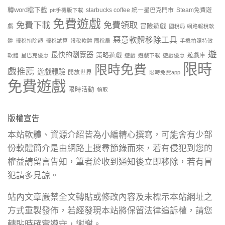
轉word檔下載
starbucks coffee 統一星巴克門市
Steam免費遊
ptt手機版下載
免費遊戲
免費下載
免費領取
戲
冒險遊戲
國稅局 網路報稅軟
惡意軟體移除工具
體
報稅扣除額
報稅試算
報稅軟體 國稅局
手機拍照特效
遊
最快的瀏覽器
策略遊戲
遊戲庫
軟體
星巴克優惠
遊戲
遊戲下載
遊戲優惠
限時
限時免費
戲推薦
遊戲體驗
開放世界
限時免費app
免費遊戲
限時活動
領取
版權宣告
本站軟體、資源介紹皆為小編精心撰寫，可能會有少部
份軟體簡介是由網路上搜尋節錄而來，若有侵犯到您的
權益請留言告知，筆者於收到通知後立即移除，若有冒
犯請多見諒。
站內文章嚴禁全文轉貼或修改內容及未標示本站網址之
方式重製發佈，若經發現本站將保留法律追訴權，請您
轉貼時確實遵守，謝謝。